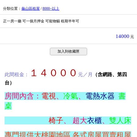
分類位置
：
龜山區租屋
/
8000~以上
正一房一廳 可一個月押金 可寵物貓 租期半年可
14000
元
加入到收藏匣
１４０００
此間租金：
元／月
（含網路、第四
台）
房間內含：
電視
、
冷氣
、
電熱水器
書
桌
椅子
、 超大
衣櫃
、
雙人床
專門提供大桃園地區,各式房屋買賣租屋