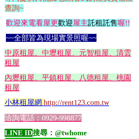
查詢~
歡迎來電看屋更
歡迎
屋主
託租託售
喔!!
~~全部皆為現場實景照喔~~
中原租屋、中壢租屋、元智租屋、清雲
租屋
內壢租屋、平鎮租屋、八德租屋、桃園
租屋
小林
租屋網
http://rent123.com.tw
洽詢電話：0929-998877
LINE ID
搜尋：@twhome