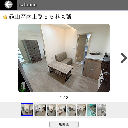
twhome
龜山區南上路５５巷Ｘ號
1 / 8
展開圖