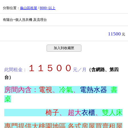
分類位置
：
龜山區租屋
/
8000~以上
有陽台+個人洗衣機 及流理台
11500
元
加入到收藏匣
１１５００
此間租金：
元／月
（含網路、第四
台）
房間內含：
電視
、
冷氣
、
電熱水器
書
桌
椅子
、 超大
衣櫃
、
雙人床
專門提供大桃園地區,各式房屋買賣租屋