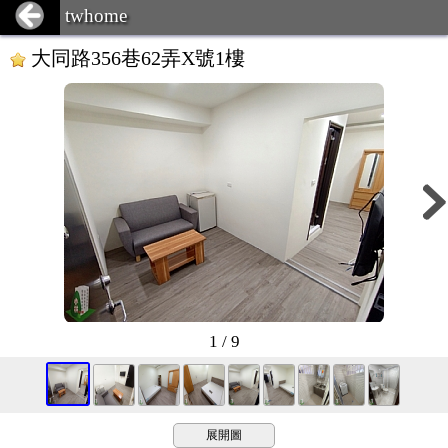
twhome
大同路356巷62弄X號1樓
1 / 9
展開圖