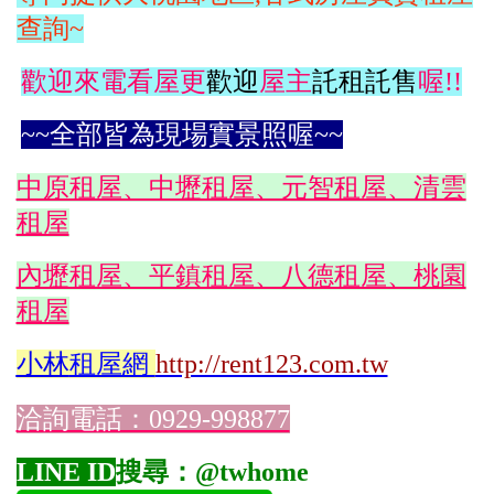
查詢~
歡迎來電看屋更
歡迎
屋主
託租託售
喔!!
~~全部皆為現場實景照喔~~
中原租屋、中壢租屋、元智租屋、清雲
租屋
內壢租屋、平鎮租屋、八德租屋、桃園
租屋
小林
租屋網
http://rent123.com.tw
洽詢電話：0929-998877
LINE ID
搜尋：@twhome