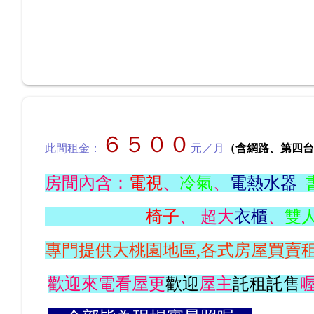
６５００
此間租金：
元／月
（含網路、第四台
房間內含：
電視
、
冷氣
、
電熱水器
椅子
、 超大
衣櫃
、
雙
專門提供大桃園地區,各式房屋買賣
歡迎來電看屋更
歡迎
屋主
託租託售
喔