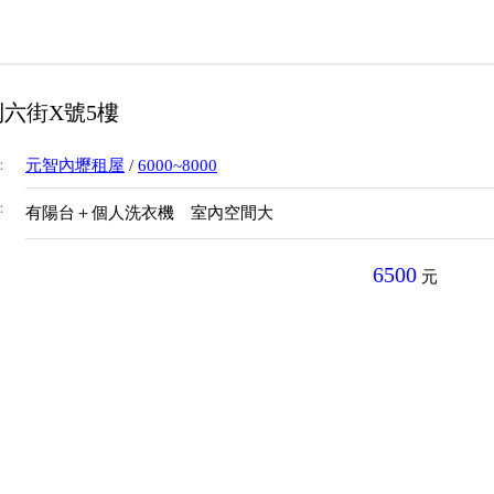
六街X號5樓
：
元智內壢租屋
/
6000~8000
：
有陽台＋個人洗衣機 室內空間大
6500
元