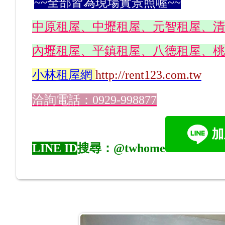
~~全部皆為現場實景照喔~~
中原租屋、中壢租屋、元智租屋、清
內壢租屋、平鎮租屋、八德租屋、桃
小林
租屋網
http://rent123.com.tw
洽詢電話：0929-998877
LINE ID
搜尋：@twhome