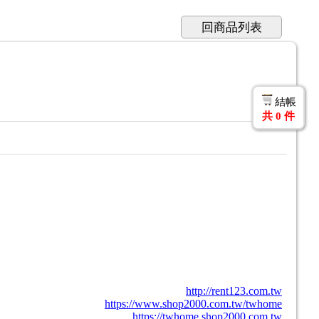
回商品列表
結帳
共
0
件
http://rent123.com.tw
https://www.shop2000.com.tw/twhome
https://twhome.shop2000.com.tw