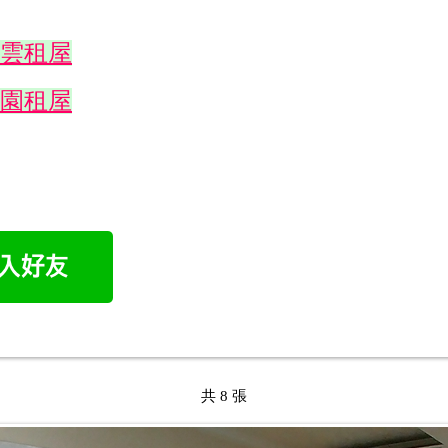
雲租屋
園租屋
共 8 張