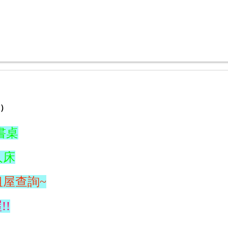
）
書桌
人床
租屋查詢~
!!