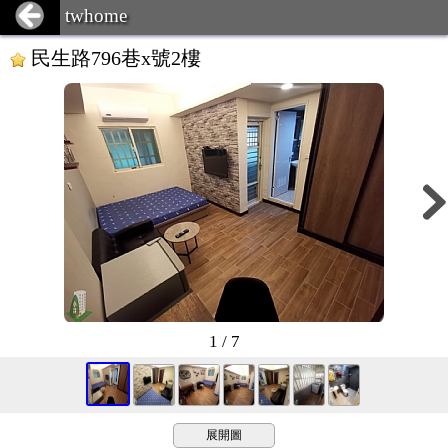
twhome
民生路796巷x號2樓
1 / 7
展開圖