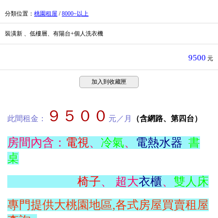
分類位置
：
桃園租屋
/
8000~以上
裝潢新 、低樓層、有陽台+個人洗衣機
9500
元
加入到收藏匣
９５００
此間租金：
元／月
（含網路、第四台）
房間內含：
電視
、
冷氣
、
電熱水器
書
桌
椅子
、 超大
衣櫃
、
雙人床
專門提供大桃園地區,各式房屋買賣租屋