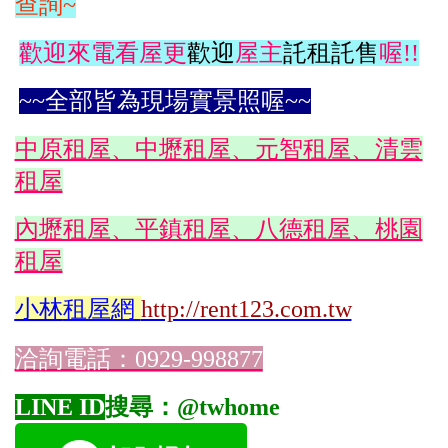
查詢~
歡迎來電看屋更
歡迎
屋主
託租託售
喔!!
~~全部皆為現場實景照喔~~
中原租屋、中壢租屋、元智租屋、清雲
租屋
內壢租屋、平鎮租屋、八德租屋、桃園
租屋
小林
租屋網
http://rent123.com.tw
洽詢電話：0929-998877
LINE ID
搜尋：@twhome