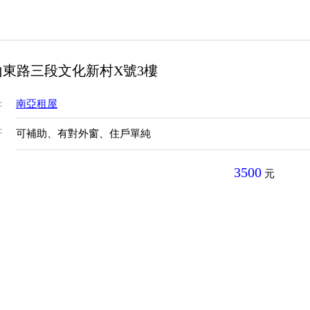
山東路三段文化新村X號3樓
：
南亞租屋
：
可補助、有對外窗、住戶單純
3500
元