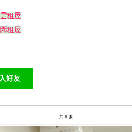
雲租屋
園租屋
共 6 張