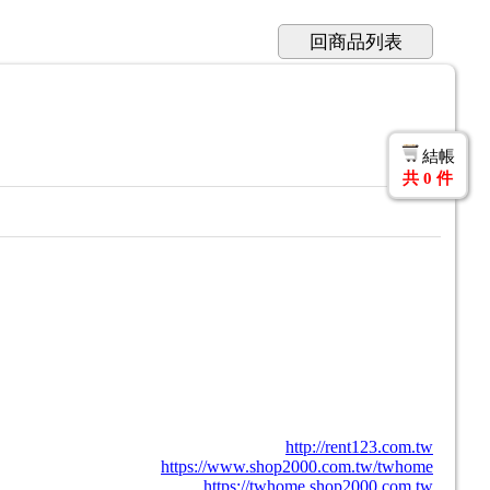
回商品列表
結帳
共
0
件
http://rent123.com.tw
https://www.shop2000.com.tw/twhome
https://twhome.shop2000.com.tw