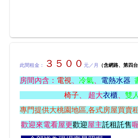
３５
００
此間租金：
元／月
（含網路、第四台
房間內含：
電視
、
冷氣
、
電熱水器
椅子
、 超大
衣櫃
、
雙
專門提供大桃園地區,各式房屋買賣
歡迎來電看屋更
歡迎
屋主
託租託售
喔