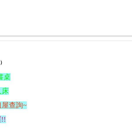
）
書桌
人床
租屋查詢~
!!