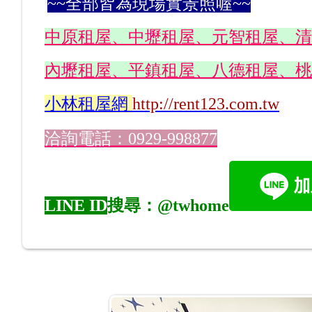
~~全部皆為現場實景照喔~~
中原租屋、中壢租屋、元智租屋、清
內壢租屋、平鎮租屋、八德租屋、桃
小林
租屋網
http://rent123.com.tw
洽詢電話：0929-998877
LINE ID
搜尋：@twhome