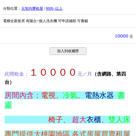
分類位置
：
元智內壢租屋
/
8000~以上
電梯全新套房 有陽台+個人洗衣機 可申請補助 可養貓
10000
元
加入到收藏匣
１００００
此間租金：
元／月
（含網路、第四
台）
房間內含：
電視
、
冷氣
、
電熱水器
書
桌
椅子
、 超大
衣櫃
、
雙人床
專門提供大桃園地區,各式房屋買賣租屋