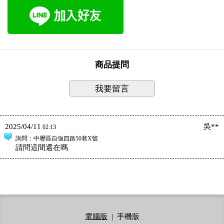
商品提問
我要留言
2025/04/11
吳**
02:13
詢問
：中壢區自強四路50巷X號
請問這間還在嗎
電腦版
|
手機版