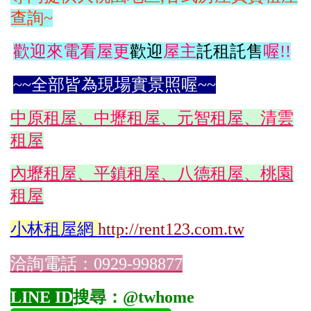
查詢~
歡迎來電看屋更
歡迎
屋主
託租託售
喔!!
~~全部皆為現場實景照喔~~
中原租屋、中壢租屋、元智租屋、清雲
租屋
內壢租屋、平鎮租屋、八德租屋、桃園
租屋
小林
租屋網
http://rent123.com.tw
洽詢電話：0929-998877
LINE ID
搜尋：@twhome