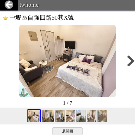
twhome
中壢區自強四路50巷X號
1 / 7
展開圖