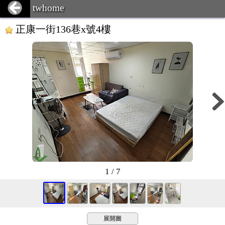
twhome
正康一街136巷x號4樓
1 / 7
展開圖