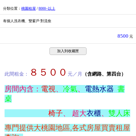
分類位置
：
桃園租屋
/
8000~以上
有個人洗衣機、雙窗戶 對流隹
8500
元
加入到收藏匣
８５００
此間租金：
元／月
（含網路、第四台）
房間內含：
電視
、
冷氣
、
電熱水器
書
桌
椅子
、 超大
衣櫃
、
雙人床
專門提供大桃園地區,各式房屋買賣租屋