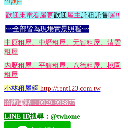
查詢~
歡迎來電看屋更
歡迎
屋主
託租託售
喔!!
~~全部皆為現場實景照喔~~
中原租屋、中壢租屋、元智租屋、清雲
租屋
內壢租屋、平鎮租屋、八德租屋、桃園
租屋
小林
租屋網
http://rent123.com.tw
洽詢電話：0929-998877
LINE ID
搜尋：@twhome