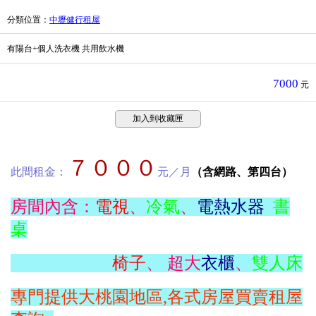
分類位置
：
中壢健行租屋
有陽台+個人洗衣機 共用飲水機
7000
元
加入到收藏匣
７０００
此間租金：
元／月
（含網路、第四台）
房間內含：
電視
、
冷氣
、
電熱水器
書
桌
椅子
、 超大
衣櫃
、
雙人床
專門提供大桃園地區,各式房屋買賣租屋