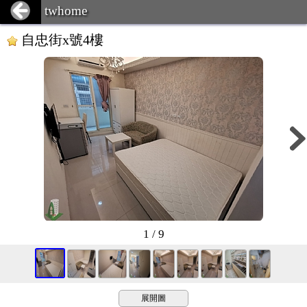
twhome
自忠街x號4樓
1 / 9
展開圖