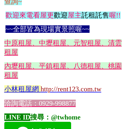
查詢~
歡迎來電看屋更
歡迎
屋主
託租託售
喔!!
~~全部皆為現場實景照喔~~
中原租屋、中壢租屋、元智租屋、清雲
租屋
內壢租屋、平鎮租屋、八德租屋、桃園
租屋
小林
租屋網
http://rent123.com.tw
洽詢電話：0929-998877
LINE ID
搜尋：@twhome