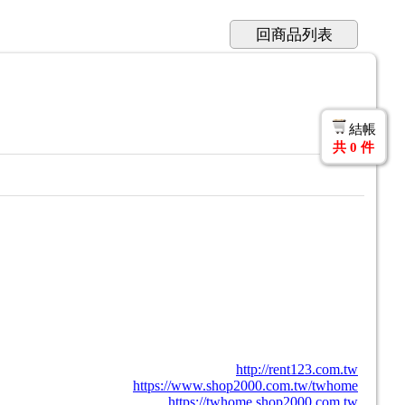
回商品列表
結帳
共
0
件
http://rent123.com.tw
https://www.shop2000.com.tw/twhome
https://twhome.shop2000.com.tw