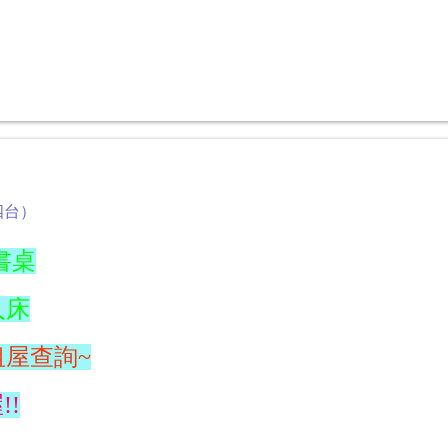
四台）
書桌
人床
租屋查詢~
!!