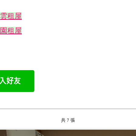
雲租屋
園租屋
共 7 張