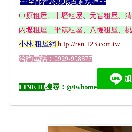
~~全部皆為現場實景照喔~~
中原租屋、中壢租屋、元智租屋、清
內壢租屋、平鎮租屋、八德租屋、桃
小林
租屋網
http://rent123.com.tw
洽詢電話：0929-998877
LINE ID
搜尋：@twhome