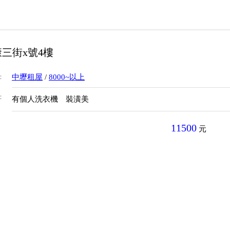
三街x號4樓
：
中壢租屋
/
8000~以上
：
有個人洗衣機 裝潢美
11500
元