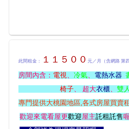
１１５００
此間租金：
元／月（含網路 第
房間內含：
電視
、
冷氣
、
電熱水器
椅子
、 超大
衣櫃
、
雙
專門提供大桃園地區,各式房屋買賣
歡迎來電看屋更
歡迎
屋主
託租託售
喔