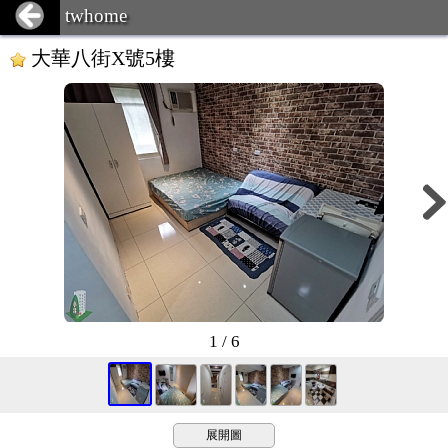
twhome
大華八街X號5樓
1 / 6
展開圖