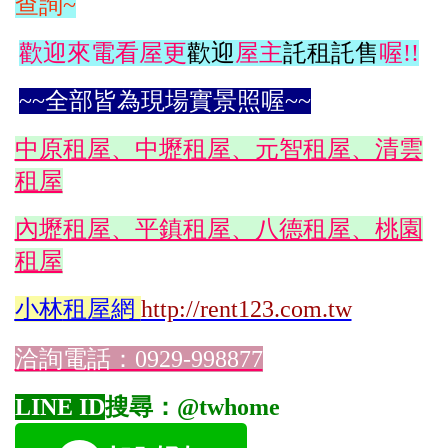
查詢~
歡迎來電看屋更
歡迎
屋主
託租託售
喔!!
~~全部皆為現場實景照喔~~
中原租屋、中壢租屋、元智租屋、清雲
租屋
內壢租屋、平鎮租屋、八德租屋、桃園
租屋
小林
租屋網
http://rent123.com.tw
洽詢電話：0929-998877
LINE ID
搜尋：@twhome