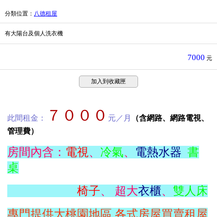
分類位置
：
八德租屋
有大陽台及個人洗衣機
7000
元
加入到收藏匣
７０００
此間租金：
元／月
（含網路、網路電視、
管理費）
房間內含：
電視
、
冷氣
、
電熱水器
書
桌
椅子
、 超大
衣櫃
、
雙人床
專門提供大桃園地區,各式房屋買賣租屋