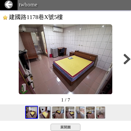
twhome
建國路1178巷X號5樓
1 / 7
展開圖