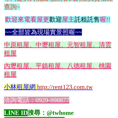
查詢~
歡迎來電看屋更
歡迎
屋主
託租託售
喔!!
~~全部皆為現場實景照喔~~
中原租屋、中壢租屋、元智租屋、清雲
租屋
內壢租屋、平鎮租屋、八德租屋、桃園
租屋
小林
租屋網
http://rent123.com.tw
洽詢電話：0929-998877
LINE ID
搜尋：@twhome