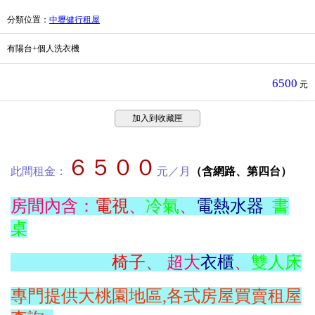
分類位置
：
中壢健行租屋
有陽台+個人洗衣機
6500
元
加入到收藏匣
６５
００
此間租金：
元／月
（含網路、第四台）
房間內含：
電視
、
冷氣
、
電熱水器
書
桌
椅子
、 超大
衣櫃
、
雙人床
專門提供大桃園地區,各式房屋買賣租屋