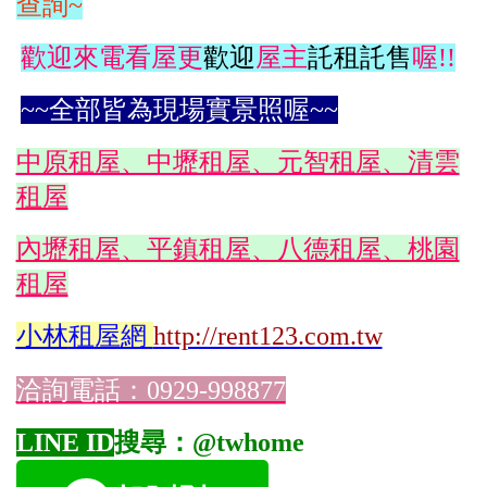
查詢~
歡迎來電看屋更
歡迎
屋主
託租託售
喔!!
~~全部皆為現場實景照喔~~
中原租屋、中壢租屋、元智租屋、清雲
租屋
內壢租屋、平鎮租屋、八德租屋、桃園
租屋
小林
租屋網
http://rent123.com.tw
洽詢電話：0929-998877
LINE ID
搜尋：@twhome