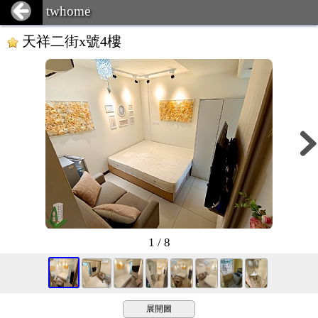
twhome
天祥二街x號4樓
1 / 8
展開圖