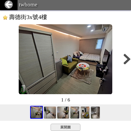
twhome
壽德街3x號4樓
1 / 6
展開圖