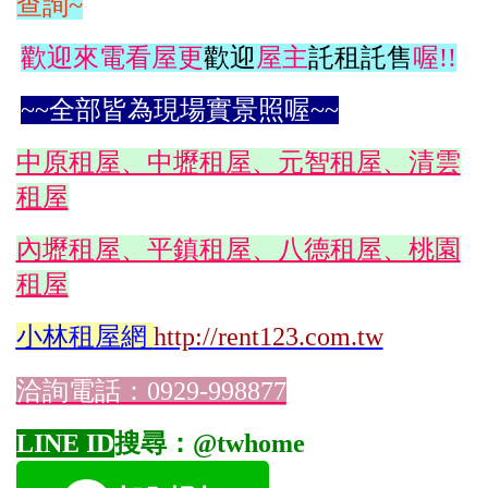
查詢~
歡迎來電看屋更
歡迎
屋主
託租託售
喔!!
~~全部皆為現場實景照喔~~
中原租屋、中壢租屋、元智租屋、清雲
租屋
內壢租屋、平鎮租屋、八德租屋、桃園
租屋
小林
租屋網
http://rent123.com.tw
洽詢電話：0929-998877
LINE ID
搜尋：@twhome