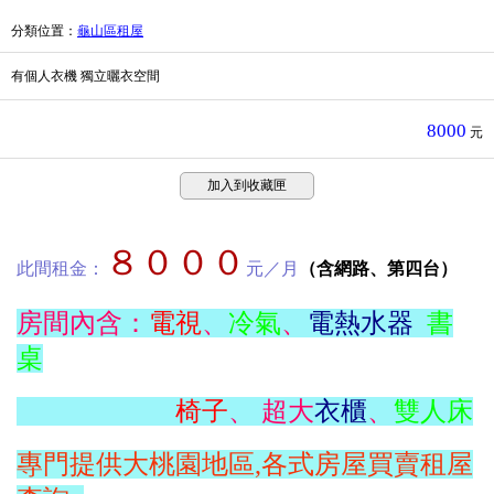
分類位置
：
龜山區租屋
有個人衣機 獨立曬衣空間
8000
元
加入到收藏匣
８０
００
此間租金：
元／月
（含網路、第四台）
房間內含：
電視
、
冷氣
、
電熱水器
書
桌
椅子
、 超大
衣櫃
、
雙人床
專門提供大桃園地區,各式房屋買賣租屋