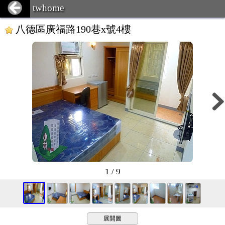
twhome
八德區廣福路190巷x號4樓
1 / 9
展開圖