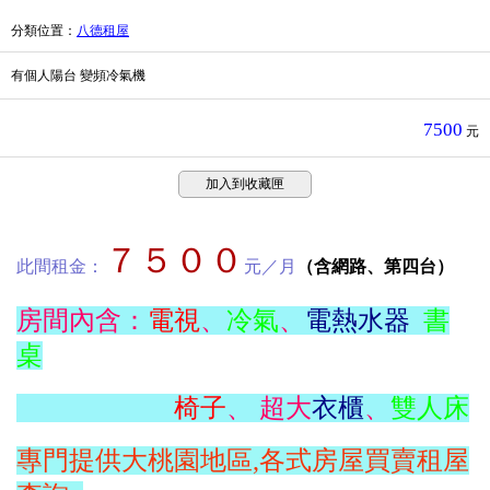
分類位置
：
八德租屋
有個人陽台 變頻冷氣機
7500
元
加入到收藏匣
７５００
此間租金：
元／月
（含網路、第四台）
房間內含：
電視
、
冷氣
、
電熱水器
書
桌
椅子
、 超大
衣櫃
、
雙人床
專門提供大桃園地區,各式房屋買賣租屋