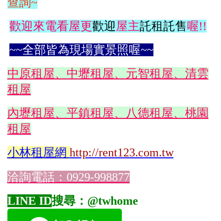
查詢~
歡迎來電看屋更
歡迎
屋主
託租託售
喔!!
~~全部皆為現場實景照喔~~
中原租屋、中壢租屋、元智租屋、清雲
租屋
內壢租屋、平鎮租屋、八德租屋、桃園
租屋
小林
租屋網
http://rent123.com.tw
洽詢電話：0929-998877
LINE ID
搜尋：@twhome