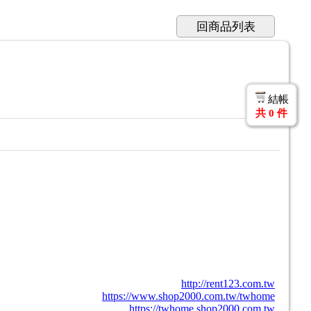
回商品列表
結帳
共
0
件
http://rent123.com.tw
https://www.shop2000.com.tw/twhome
https://twhome.shop2000.com.tw