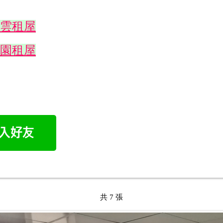
雲租屋
園租屋
共 7 張