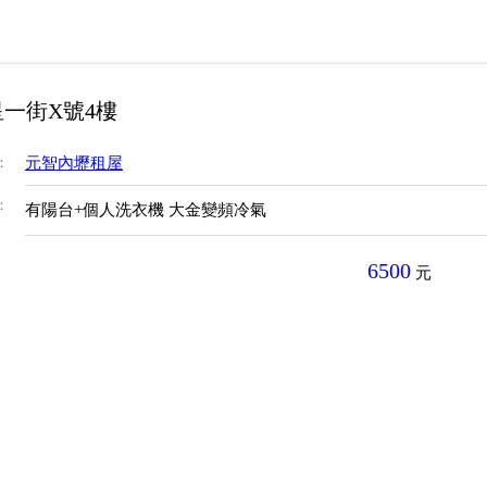
一街X號4樓
：
元智內壢租屋
：
有陽台+個人洗衣機 大金變頻冷氣
6500
元