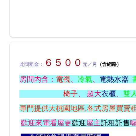
６５
００
此間租金：
元／月
（含網路）
房間內含：
電視
、
冷氣
、
電熱水器
椅子
、 超大
衣櫃
、
雙
專門提供大桃園地區,各式房屋買賣
歡迎來電看屋更
歡迎
屋主
託租託售
喔