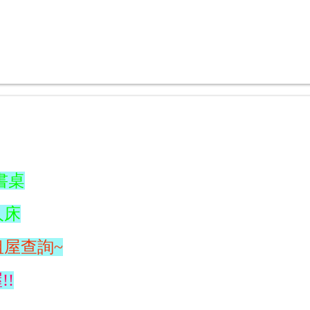
書桌
人床
租屋查詢~
!!