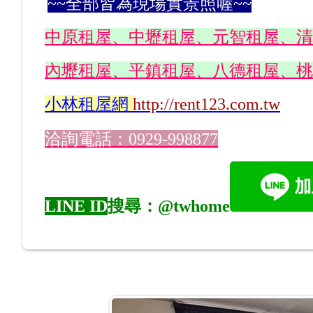
~~全部皆為現場實景照喔~~
中原租屋、中壢租屋、元智租屋、清
內壢租屋、平鎮租屋、八德租屋、桃
小林
租屋網
http://rent123.com.tw
洽詢電話：0929-998877
LINE ID
搜尋：@twhome