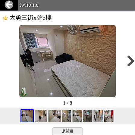
twhome
大勇三街x號5樓
1 / 8
展開圖