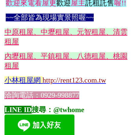
歡迎來電看屋更
歡迎
屋主
託租託售
喔!!
~~全部皆為現場實景照喔~~
中原租屋、中壢租屋、元智租屋、清雲
租屋
內壢租屋、平鎮租屋、八德租屋、桃園
租屋
小林
租屋網
http://rent123.com.tw
洽詢電話：0929-998877
LINE ID
搜尋：@twhome