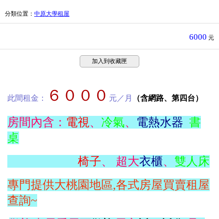
分類位置
：
中原大學租屋
6000
元
加入到收藏匣
６０００
此間租金：
元／月
（含網路、第四台）
房間內含：
電視
、
冷氣
、
電熱水器
書
桌
椅子
、 超大
衣櫃
、
雙人床
專門提供大桃園地區,各式房屋買賣租屋
查詢~