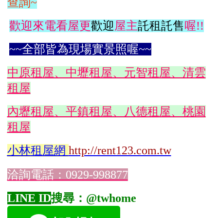
查詢~
歡迎來電看屋更
歡迎
屋主
託租託售
喔!!
~~全部皆為現場實景照喔~~
中原租屋、中壢租屋、元智租屋、清雲
租屋
內壢租屋、平鎮租屋、八德租屋、桃園
租屋
小林
租屋網
http://rent123.com.tw
洽詢電話：0929-998877
LINE ID
搜尋：@twhome