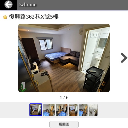
twhome
復興路362巷X號5樓
1 / 6
展開圖