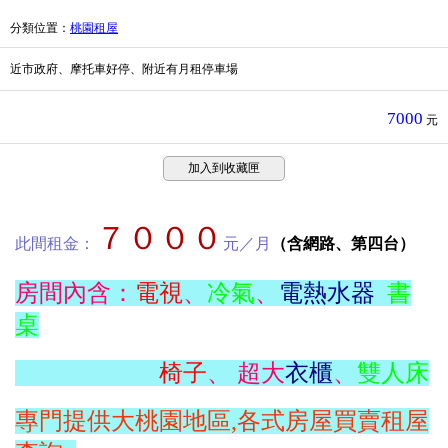
分類位置
：
桃園租屋
近市政府、摩托車好停、附近有月租停車場
7000
元
加入到收藏匣
７０００
此間租金：
元／月
（含網路、第四台）
房間內含：
電視
、
冷氣
、
電熱水器
書
桌
椅子
、 超大
衣櫃
、
雙人床
專門提供大桃園地區,各式房屋買賣租屋