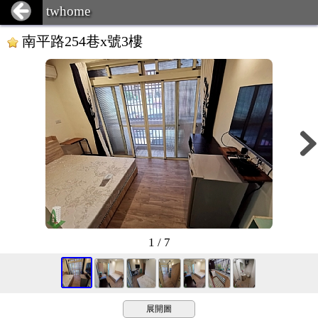
twhome
南平路254巷x號3樓
1 / 7
展開圖