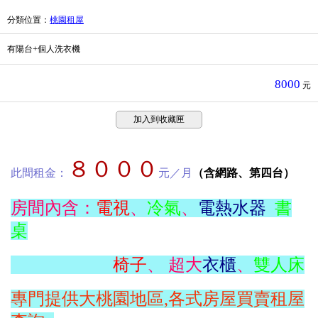
分類位置
：
桃園租屋
有陽台+個人洗衣機
8000
元
加入到收藏匣
８０００
此間租金：
元／月
（含網路、第四台）
房間內含：
電視
、
冷氣
、
電熱水器
書
桌
椅子
、 超大
衣櫃
、
雙人床
專門提供大桃園地區,各式房屋買賣租屋