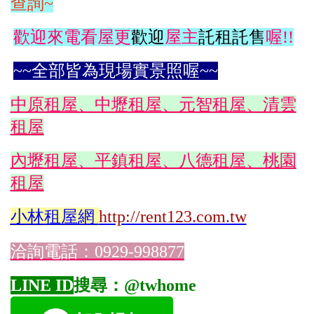
查詢~
歡迎來電看屋更
歡迎
屋主
託租託售
喔!!
~~全部皆為現場實景照喔~~
中原租屋、中壢租屋、元智租屋、清雲
租屋
內壢租屋、平鎮租屋、八德租屋、桃園
租屋
小林
租屋網
http://rent123.com.tw
洽詢電話：0929-998877
LINE ID
搜尋：@twhome