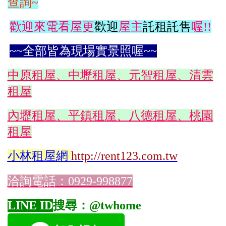
查詢~
歡迎來電看屋更
歡迎
屋主
託租託售
喔!!
~~全部皆為現場實景照喔~~
中原租屋、中壢租屋、元智租屋、清雲
租屋
內壢租屋、平鎮租屋、八德租屋、桃園
租屋
小林
租屋網
http://rent123.com.tw
洽詢電話：0929-998877
LINE ID
搜尋：@twhome