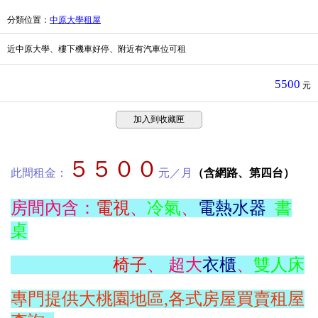
分類位置
：
中原大學租屋
近中原大學、樓下機車好停、附近有汽車位可租
5500
元
加入到收藏匣
５５００
此間租金：
元／月
（含網路、第四台）
房間內含：
電視
、
冷氣
、
電熱水器
書
桌
椅子
、 超大
衣櫃
、
雙人床
專門提供大桃園地區,各式房屋買賣租屋