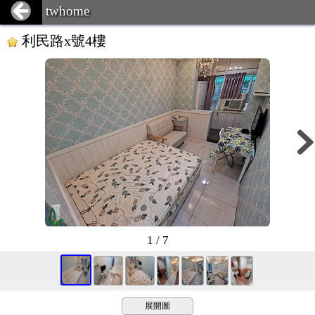
twhome
利民路x號4樓
1 / 7
展開圖