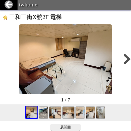
twhome
三和三街X號2F 電梯
1 / 7
展開圖