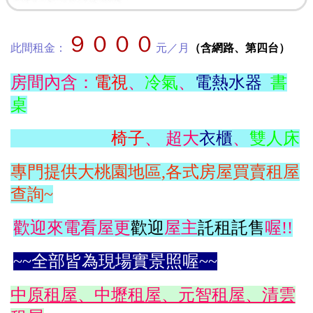
９０００
此間租金：
元／月
（含網路、第四台）
房間內含：
電視
、
冷氣
、
電熱水器
書
桌
椅子
、 超大
衣櫃
、
雙人床
專門提供大桃園地區,各式房屋買賣租屋
查詢~
歡迎來電看屋更
歡迎
屋主
託租託售
喔!!
~~全部皆為現場實景照喔~~
中原租屋、中壢租屋、元智租屋、清雲