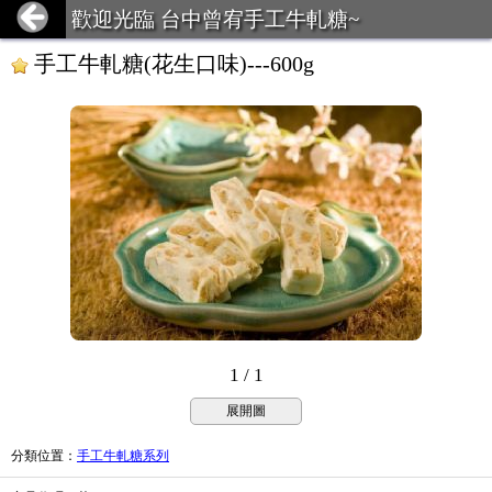
歡迎光臨 台中曾宥手工牛軋糖~
手工牛軋糖(花生口味)---600g
1 / 1
展開圖
分類位置
：
手工牛軋糖系列