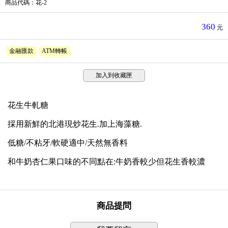
商品代碼
：花-2
360
元
金融匯款
ATM轉帳
加入到收藏匣
花生牛軋糖
採用新鮮的北港現炒花生.加上海藻糖.
低糖/不粘牙/軟硬適中/天然無香料
和牛奶杏仁果口味的不同點在:牛奶香較少但花生香較濃
商品提問