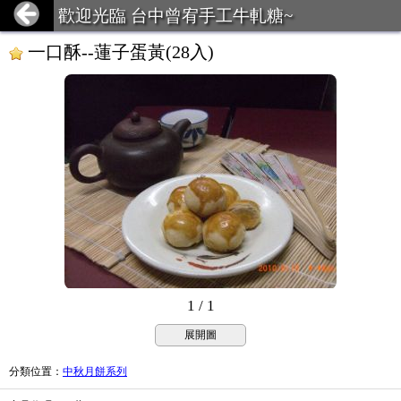
歡迎光臨 台中曾宥手工牛軋糖~
一口酥--蓮子蛋黃(28入)
1 / 1
展開圖
分類位置
：
中秋月餅系列