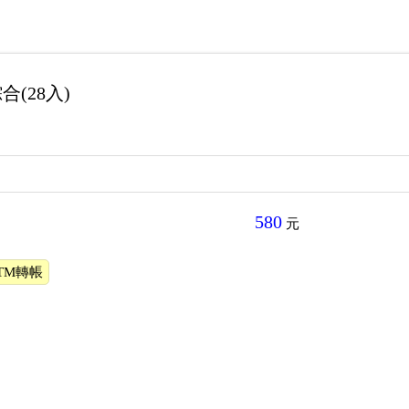
合(28入)
580
元
TM轉帳