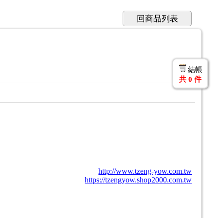
回商品列表
結帳
共
0
件
http://www.tzeng-yow.com.tw
https://tzengyow.shop2000.com.tw