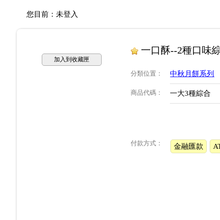
您目前：
未登入
一口酥--2種口味綜
加入到收藏匣
分類位置
：
中秋月餅系列
商品代碼
：
一大3種綜合
付款方式：
金融匯款
A