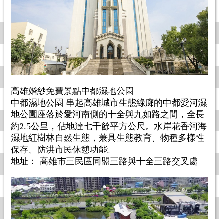
高雄婚紗免費景點中都濕地公園
中都濕地公園 串起高雄城市生態綠廊的中都愛河濕
地公園座落於愛河南側的十全與九如路之間，全長
約2.5公里，佔地達七千餘平方公尺。水岸花香河海
濕地紅樹林自然生態，兼具生態教育、物種多樣性
保存、防洪市民休憩功能。
地址： 高雄市三民區同盟三路與十全三路交叉處