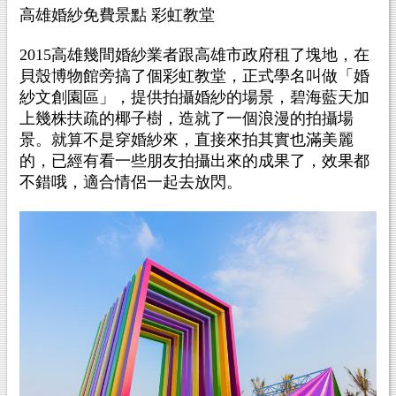
高雄婚紗免費景點 彩虹教堂
2015高雄幾間婚紗業者跟高雄市政府租了塊地，在
貝殼博物館旁搞了個彩虹教堂，正式學名叫做「婚
紗文創園區」，提供拍攝婚紗的場景，碧海藍天加
上幾株扶疏的椰子樹，造就了一個浪漫的拍攝場
景。就算不是穿婚紗來，直接來拍其實也滿美麗
的，已經有看一些朋友拍攝出來的成果了，效果都
不錯哦，適合情侶一起去放閃。