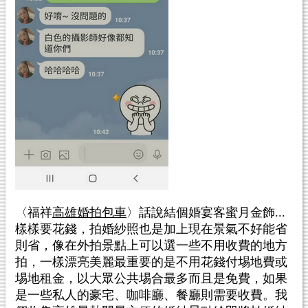
〈福祥
高雄婚拍包車
〉
話說結個婚宴客蜜月金飾...
樣樣要花錢，拍婚紗照也是加上現在景氣不好能省
則省，像在外拍景點上可以選一些不用收費的地方
拍，一樣漂亮美麗最重要的是不用花錢付埸地費或
埸地租金，以大眾公共埸合最多而且是免費，如果
是一些私人的豪宅、咖啡廳、餐廳則需要收費。我