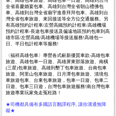
車、高雄包車旅遊、高雄包車一日遊、高雄到台灣
全省喜慶婚宴包車、高雄到台灣全省朝山禮佛包
車、高雄到台灣全省廟宇進香拜拜包車、高雄到台
灣全省包車旅遊、來回接送等全方位交通服務。另
有高雄預約計程車/左營高鐵預約計程車/高雄機場
預約計程車-長途包車接送及偏遠地區預約包車到高
雄市區/左營高鐵/高雄機場等接送服務!高雄包一
日、半日包計程車等服務!
〈福祥高雄包車〉專營各式嶄新優質車款-高雄包車
旅遊、高雄包車一日遊、高雄屏東部落旅遊、南橫
(三星)包車旅遊、高雄到墾丁包車旅遊、台南包車
旅遊、阿里山包車旅遊、日月潭包車旅遊、清境包
車旅遊包車、台東包車旅遊，
包車
一日遊、
包車
二
日遊、
包車
三日遊，台灣包車旅遊服務!南台灣包車
旅遊專業玩家免走冤枉路！
★司機都具備有多國語言翻譯程序, 讓你溝通無障
礙★