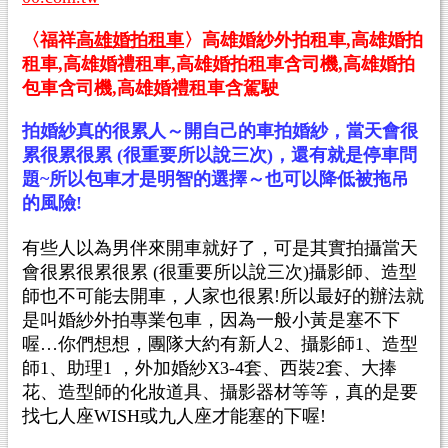
〈福祥
高雄婚拍租車
〉高雄婚紗外拍租車,高雄婚拍
租車,高雄婚禮租車,高雄婚拍租車含司機,高雄婚拍
包車含司機,高雄婚禮租車含駕駛
拍婚紗真的很累人～開自己的車拍婚紗，當天會很
累很累很累 (很重要所以說三次)，還有就是停車問
題~所以包車才是明智的選擇～也可以降低被拖吊
的風險!
有些人以為男伴來開車就好了，可是其實拍攝當天
會很累很累很累 (很重要所以說三次)攝影師、造型
師也不可能去開車，人家也很累!所以最好的辦法就
是叫婚紗外拍專業包車，因為一般小黃是塞不下
喔…你們想想，團隊大約有新人2、攝影師1、造型
師1、助理1 ，外加婚紗X3-4套、西裝2套、大捧
花、造型師的化妝道具、攝影器材等等，真的是要
找七人座WISH或九人座才能塞的下喔!