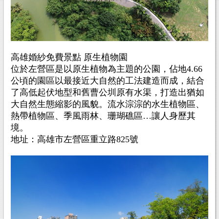
高雄婚紗免費景點 原生植物園
位於左營區是以原生植物為主題的公園，佔地4.66
公頃的園區以最接近大自然的工法建造而成，結合
了高低起伏地型和舊曹公圳原有水渠，打造出猶如
大自然生態縮影的風貌。流水淙淙的水生植物區、
熱帶植物區、季風雨林、珊瑚礁區…讓人身歷其
境。
地址：高雄市左營區重立路825號