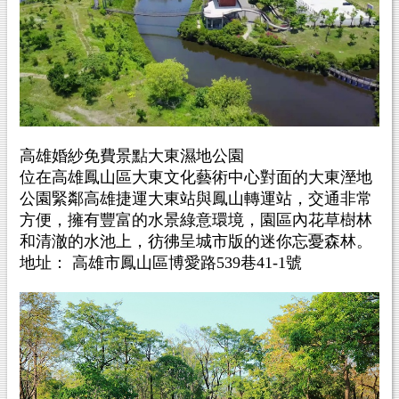
高雄婚紗免費景點大東濕地公園
位在高雄鳳山區大東文化藝術中心對面的大東溼地
公園緊鄰高雄捷運大東站與鳳山轉運站，交通非常
方便，擁有豐富的水景綠意環境，園區內花草樹林
和清澈的水池上，彷彿呈城市版的迷你忘憂森林。
地址： 高雄市鳳山區博愛路539巷41-1號