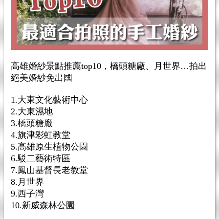
高雄婚紗景點推薦top10，橋頭糖廠、月世界…拍出
絕美婚紗免出國
1.大東文化藝術中心
2.大東濕地
3.橋頭糖廠
4.旗津彩虹教堂
5.高雄原生植物公園
6.駁二藝術特區
7.鳳山基督長老教堂
8.月世界
9.西子灣
10.新威森林公園