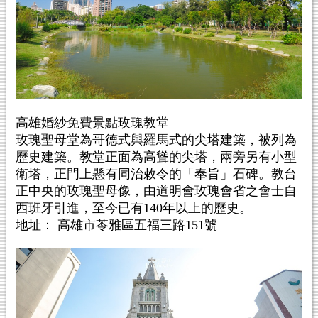
高雄婚紗免費景點玫瑰教堂
玫瑰聖母堂為哥德式與羅馬式的尖塔建築，被列為
歷史建築。教堂正面為高聳的尖塔，兩旁另有小型
衛塔，正門上懸有同治敕令的「奉旨」石碑。教台
正中央的玫瑰聖母像，由道明會玫瑰會省之會士自
西班牙引進，至今已有140年以上的歷史。
地址： 高雄市苓雅區五福三路151號