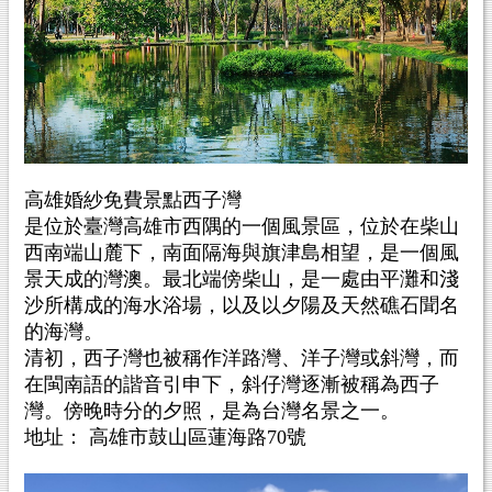
高雄婚紗免費景點西子灣
是位於臺灣高雄市西隅的一個風景區，位於在柴山
西南端山麓下，南面隔海與旗津島相望，是一個風
景天成的灣澳。最北端傍柴山，是一處由平灘和淺
沙所構成的海水浴場，以及以夕陽及天然礁石聞名
的海灣。
清初，西子灣也被稱作洋路灣、洋子灣或斜灣，而
在閩南語的諧音引申下，斜仔灣逐漸被稱為西子
灣。傍晚時分的夕照，是為台灣名景之一。
地址： 高雄市鼓山區蓮海路70號