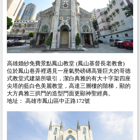
高雄婚紗免費景點鳳山教堂 (鳳山基督長老教會)
位於鳳山巷弄裡遇見一座氣勢磅礡高聳巨大的哥德
式教堂式建築所吸引，潔白典雅的有大十字架四座
尖塔的藍白色美麗教堂，高達三層樓的階梯，顯的
大方典雅三拱門的造型門面更顯神聖經典。
地址： 高雄市鳳山區中正路172號