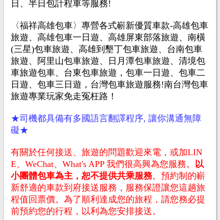
日、半日包計程車等服務!
〈福祥高雄包車〉專營各式嶄新優質車款-高雄包車
旅遊、高雄包車一日遊、高雄屏東部落旅遊、南橫
(三星)包車旅遊、高雄到墾丁包車旅遊、台南包車
旅遊、阿里山包車旅遊、日月潭包車旅遊、清境包
車旅遊包車、台東包車旅遊，
包車
一日遊、
包車
二
日遊、
包車
三日遊，台灣包車旅遊服務!南台灣包車
旅遊專業玩家免走冤枉路！
★司機都具備有多國語言翻譯程序, 讓你溝通無障
礙★
有關於任何接送、旅遊的問題歡迎來電，或加LIN
E、WeChat、What's APP 我們很高興為您服務。
以
小團體包車為主，恕不提供共乘服務
。預約制的嶄
新舒適的車款到府接送服務，服務保證讓您這趟旅
程值回票價。為了順利達成您的旅程，請您務必提
前預約您的行程，以利為您安排接送。