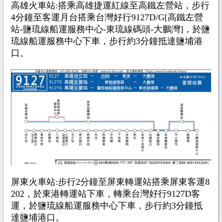
高雄火車站:搭乘高雄捷運紅線至高鐵左營站，步行
4分鐘至客運月台搭乘台灣好行9127D/G[高鐵左營
站-鹽琉線船運服務中心-東琉線碼頭-大鵬灣]，於鹽
琉線船運服務中心下車，步行約3分鐘抵達鹽埔港
口。
屏東火車站:步行2分鐘至屏東轉運站搭乘屏東客運8
202，於東港轉運站下車，轉乘台灣好行9127D客
運，於鹽琉線船運服務中心下車，步行約3分鐘抵
達鹽埔港口。