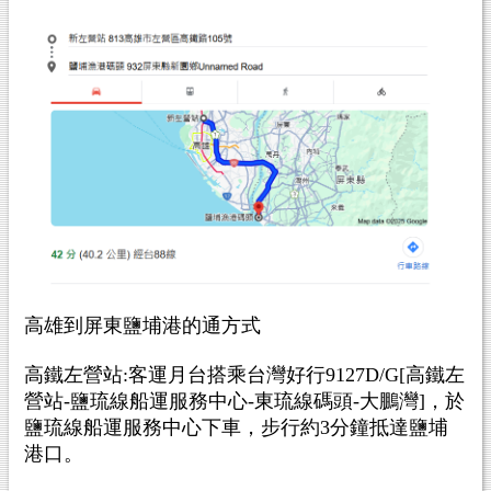
高雄到屏東鹽埔港的通方式
高鐵左營站:客運月台搭乘台灣好行9127D/G[高鐵左
營站-鹽琉線船運服務中心-東琉線碼頭-大鵬灣]，於
鹽琉線船運服務中心下車，步行約3分鐘抵達鹽埔
港口。