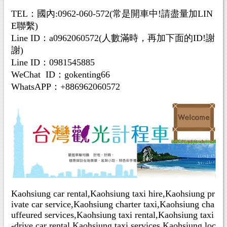
TEL：國內:0962-060-572(常是開車中!請盡量加LIN
E聯繫)
Line ID：a0962060572(人數滿時，再加下面的ID!謝
謝)
Line ID：0981545885
WeChat ID：gokenting66
WhatsAPP：+886962060572
Kaohsiung car rental,Kaohsiung taxi hire,Kaohsiung pr
ivate car service,Kaohsiung charter taxi,Kaohsiung cha
uffeured services,Kaohsiung taxi rental,Kaohsiung taxi
-drive car rental,Kaohsiung taxi services,Kaohsiung loc