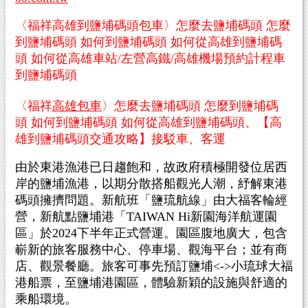
〈福祥高雄到鹽埔碼頭包車〉怎麼去鹽埔碼頭 怎麼
到鹽埔碼頭 如何到鹽埔碼頭 如何從高雄到鹽埔碼
頭 如何從高雄車站/左營高鐵/高雄機場預約計程車
到鹽埔碼頭
〈
福祥
高雄包車
〉怎麼去
鹽埔碼頭
怎麼到
鹽埔碼
頭
如何到
鹽埔碼頭
如何從
高雄到
鹽埔碼頭
、
【高
雄到
鹽埔碼頭
交通攻略】接駁車、客運
由於東港漁港已日趨飽和，故政府積極開發位居西
岸的鹽埔漁港，以期分散搭船觀光人潮，紓解東港
碼頭擁擠問題。
新航班「鹽琉航線」由大福客輪經
營，新航點鹽埔港「TAIWAN Hi新園海洋航運園
區」於2024下半年正式營運。園區腹地廣大，包含
嶄新的旅客服務中心、停車場、觀海平台；並有商
店、觀景餐廳。旅客可事先預訂鹽埔<->小琉球大福
港船票，至鹽埔港園區，體驗新穎的設施與舒適的
乘船環境。