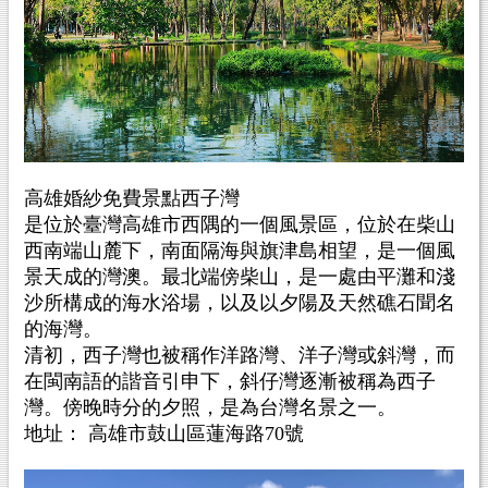
高雄婚紗免費景點西子灣
是位於臺灣高雄市西隅的一個風景區，位於在柴山
西南端山麓下，南面隔海與旗津島相望，是一個風
景天成的灣澳。最北端傍柴山，是一處由平灘和淺
沙所構成的海水浴場，以及以夕陽及天然礁石聞名
的海灣。
清初，西子灣也被稱作洋路灣、洋子灣或斜灣，而
在閩南語的諧音引申下，斜仔灣逐漸被稱為西子
灣。傍晚時分的夕照，是為台灣名景之一。
地址： 高雄市鼓山區蓮海路70號