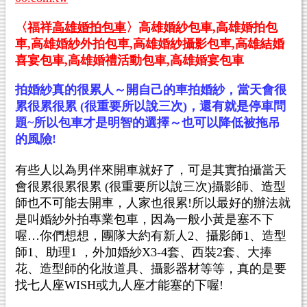
〈福祥
高雄婚拍包車
〉
高雄婚紗包車,高雄婚拍包
車,高雄婚紗外拍包車,高雄婚紗攝影包車,高雄結婚
喜宴包車,高雄婚禮活動包車
,
高雄婚宴
包車
拍婚紗真的很累人～開自己的車拍婚紗，當天會很
累很累很累 (很重要所以說三次)，還有就是停車問
題~所以包車才是明智的選擇～也可以降低被拖吊
的風險!
有些人以為男伴來開車就好了，可是其實拍攝當天
會很累很累很累 (很重要所以說三次)攝影師、造型
師也不可能去開車，人家也很累!所以最好的辦法就
是叫婚紗外拍專業包車，因為一般小黃是塞不下
喔…你們想想，團隊大約有新人2、攝影師1、造型
師1、助理1 ，外加婚紗X3-4套、西裝2套、大捧
花、造型師的化妝道具、攝影器材等等，真的是要
找七人座WISH或九人座才能塞的下喔!