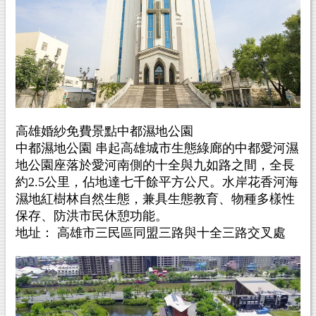
高雄婚紗免費景點中都濕地公園
中都濕地公園 串起高雄城市生態綠廊的中都愛河濕
地公園座落於愛河南側的十全與九如路之間，全長
約2.5公里，佔地達七千餘平方公尺。水岸花香河海
濕地紅樹林自然生態，兼具生態教育、物種多樣性
保存、防洪市民休憩功能。
地址： 高雄市三民區同盟三路與十全三路交叉處