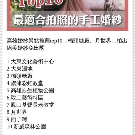
高雄婚紗景點推薦top10，橋頭糖廠、月世界…拍出
絕美婚紗免出國
1.大東文化藝術中心
2.大東濕地
3.橋頭糖廠
4.旗津彩虹教堂
5.高雄原生植物公園
6.駁二藝術特區
7.鳳山基督長老教堂
8.月世界
9.西子灣
10.新威森林公園