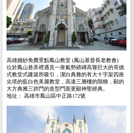
高雄婚紗免費景點鳳山教堂 (鳳山基督長老教會)
位於鳳山巷弄裡遇見一座氣勢磅礡高聳巨大的哥德
式教堂式建築所吸引，潔白典雅的有大十字架四座
尖塔的藍白色美麗教堂，高達三層樓的階梯，顯的
大方典雅三拱門的造型門面更顯神聖經典。
地址： 高雄市鳳山區中正路172號