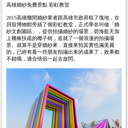
高雄婚紗免費景點 彩虹教堂
2015高雄幾間婚紗業者跟高雄市政府租了塊地，在
貝殼博物館旁搞了個彩虹教堂，正式學名叫做「婚
紗文創園區」，提供拍攝婚紗的場景，碧海藍天加
上幾株扶疏的椰子樹，造就了一個浪漫的拍攝場
景。就算不是穿婚紗來，直接來拍其實也滿美麗
的，已經有看一些朋友拍攝出來的成果了，效果都
不錯哦，適合情侶一起去放閃。