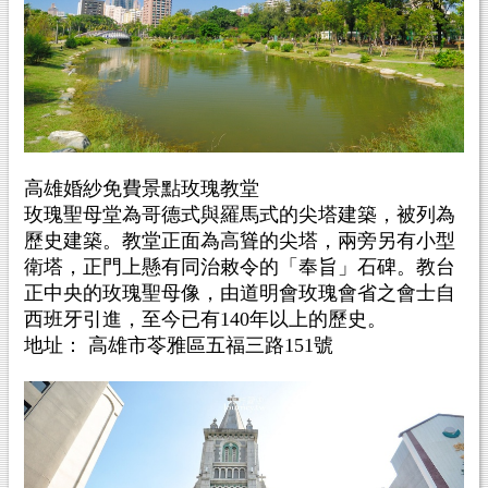
高雄婚紗免費景點玫瑰教堂
玫瑰聖母堂為哥德式與羅馬式的尖塔建築，被列為
歷史建築。教堂正面為高聳的尖塔，兩旁另有小型
衛塔，正門上懸有同治敕令的「奉旨」石碑。教台
正中央的玫瑰聖母像，由道明會玫瑰會省之會士自
西班牙引進，至今已有140年以上的歷史。
地址： 高雄市苓雅區五福三路151號