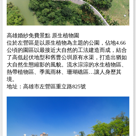
高雄婚紗免費景點 原生植物園
位於左營區是以原生植物為主題的公園，佔地4.66
公頃的園區以最接近大自然的工法建造而成，結合
了高低起伏地型和舊曹公圳原有水渠，打造出猶如
大自然生態縮影的風貌。流水淙淙的水生植物區、
熱帶植物區、季風雨林、珊瑚礁區…讓人身歷其
境。
地址：高雄市左營區重立路825號