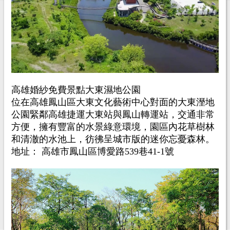
高雄婚紗免費景點大東濕地公園
位在高雄鳳山區大東文化藝術中心對面的大東溼地
公園緊鄰高雄捷運大東站與鳳山轉運站，交通非常
方便，擁有豐富的水景綠意環境，園區內花草樹林
和清澈的水池上，彷彿呈城市版的迷你忘憂森林。
地址： 高雄市鳳山區博愛路539巷41-1號