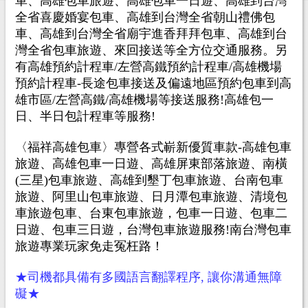
車、高雄包車旅遊、高雄包車一日遊、高雄到台灣
全省喜慶婚宴包車、高雄到台灣全省朝山禮佛包
車、高雄到台灣全省廟宇進香拜拜包車、高雄到台
灣全省包車旅遊、來回接送等全方位交通服務。另
有高雄預約計程車/左營高鐵預約計程車/高雄機場
預約計程車-長途包車接送及偏遠地區預約包車到高
雄市區/左營高鐵/高雄機場等接送服務!高雄包一
日、半日包計程車等服務!
〈福祥高雄包車〉專營各式嶄新優質車款-高雄包車
旅遊、高雄包車一日遊、高雄屏東部落旅遊、南橫
(三星)包車旅遊、高雄到墾丁包車旅遊、台南包車
旅遊、阿里山包車旅遊、日月潭包車旅遊、清境包
車旅遊包車、台東包車旅遊，
包車
一日遊、
包車
二
日遊、
包車
三日遊，台灣包車旅遊服務!南台灣包車
旅遊專業玩家免走冤枉路！
★司機都具備有多國語言翻譯程序, 讓你溝通無障
礙★