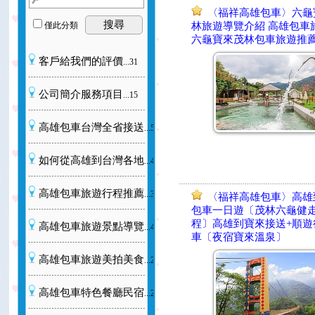
〈福祥高雄包車〉六龜
搜尋
僅此分類
林旅遊導覽介紹 高雄包車
六龜寶來茂林包車旅遊推
客戶給我們的評價
...31
公司簡介服務項目
...15
高雄包車台灣全省接送
...56
如何從高雄到台灣各地
...40
高雄包車旅遊行程推薦
...30
〈福祥高雄包車〉高雄
包車一日遊〔茂林六龜健
程〕高雄到寶來接送+順遊
高雄包車旅遊景點導覽
...41
車〔夜宿寶來溫泉〕
高雄包車旅遊美拍美食
...20
高雄包車特色餐廳民宿
...20