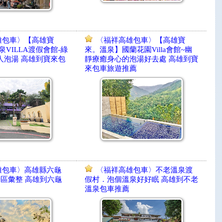
雄包車〉【高雄寶
〈福祥高雄包車〉【高雄寶
泉VILLA渡假會館-綠
來。溫泉】國蘭花園Villa會館~幽
外私人泡湯 高雄到寶來包
靜療癒身心的泡湯好去處 高雄到寶
來包車旅遊推薦
雄包車〉高雄縣六龜
〈福祥高雄包車〉不老溫泉渡
營區彙整 高雄到六龜
假村．泡個溫泉好好眠 高雄到不老
溫泉包車推薦