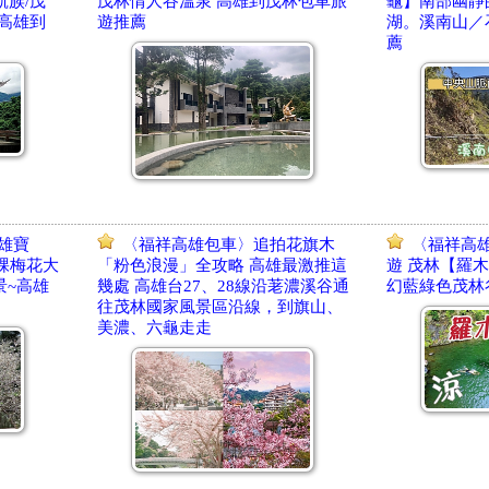
凱族/茂
茂林情人谷溫泉 高雄到茂林包車旅
龜】南部幽靜
 高雄到
遊推薦
湖。溪南山／
薦
雄寶
〈福祥高雄包車〉追拍花旗木
〈福祥高
0棵梅花大
「粉色浪漫」全攻略 高雄最激推這
遊 茂林【羅
景~高雄
幾處 高雄台27、28線沿荖濃溪谷通
幻藍綠色茂林
往茂林國家風景區沿線，到旗山、
美濃、六龜走走