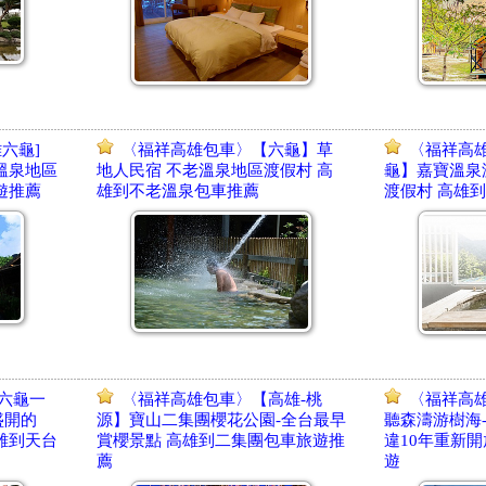
六龜]
〈福祥高雄包車〉【六龜】草
〈福祥高
溫泉地區
地人民宿 不老溫泉地區渡假村 高
龜】嘉寶溫泉
遊推薦
雄到不老溫泉包車推薦
渡假村 高雄
六龜一
〈福祥高雄包車〉【高雄-桃
〈福祥高雄
盛開的
源】寶山二集團櫻花公園-全台最早
聽森濤游樹海
雄到天台
賞櫻景點 高雄到二集團包車旅遊推
違10年重新
薦
遊