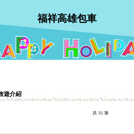
福祥高雄包車
旅遊介紹
共
35
筆