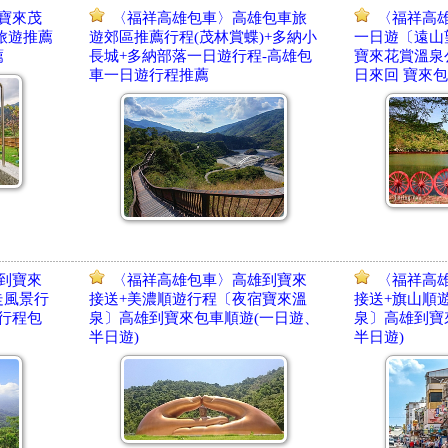
寶來茂
〈福祥高雄包車〉高雄包車旅
〈福祥高
旅遊推薦
遊郊區推薦行程(茂林賞蝶)+多納小
一日遊〔遠山
薦
長城+多納部落一日遊行程-高雄包
寶來花賞溫泉
車一日遊行程推薦
日來回 寶來
到寶來
〈福祥高雄包車〉高雄到寶來
〈福祥高
走風景行
接送+美濃順遊行程〔夜宿寶來溫
接送+旗山順
行程包
泉〕高雄到寶來包車順遊(一日遊、
泉〕高雄到寶
半日遊)
半日遊)