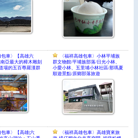
雄包車〉【高雄六
〈福祥高雄包車〉小林平埔族
東南亞最大的樟木雕刻
群文物館/平埔族部落/日光小林、
道場的五百尊羅漢群
小愛小林、五里埔小林社區/那瑪夏
順遊景點/原鄉部落旅遊
包車〉【高雄|六
〈福祥高雄包車〉高雄寶來旅