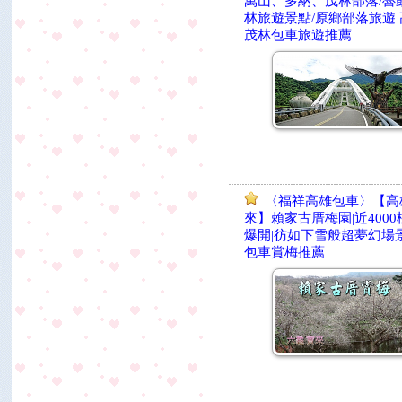
萬山、多納、茂林部落/魯
林旅遊景點/原鄉部落旅遊
茂林包車旅遊推薦
〈福祥高雄包車〉【高
來】賴家古厝梅園|近400
爆開|彷如下雪般超夢幻場
包車賞梅推薦