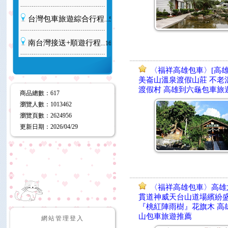
台灣包車旅遊綜合行程
...57
南台灣接送+順遊行程
...16
〈福祥高雄包車〉[高雄
美崙山溫泉渡假山莊 不老
渡假村 高雄到六龜包車旅
商品總數
：617
瀏覽人數
：
1013462
瀏覽頁數
：
2624956
更新日期
：2026/04/29
〈福祥高雄包車〉高雄
貫道神威天台山道場繽紛
『桃紅陣雨樹』花旗木 高
山包車旅遊推薦
網站管理登入