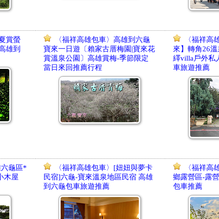
夏賞螢
〈福祥高雄包車〉高雄到六龜
〈福祥高
 高雄到
寶來一日遊〔賴家古厝梅園|寶來花
來】轉角26溫
賞溫泉公園〕高雄賞梅-季節限定
繹villa戶
當日來回推薦行程
車旅遊推薦
六龜區*
〈福祥高雄包車〉[妞妞與夢卡
〈福祥高
假小木屋
民宿]六龜-寶來溫泉地區民宿 高雄
鄉露營區-露
到六龜包車旅遊推薦
包車推薦