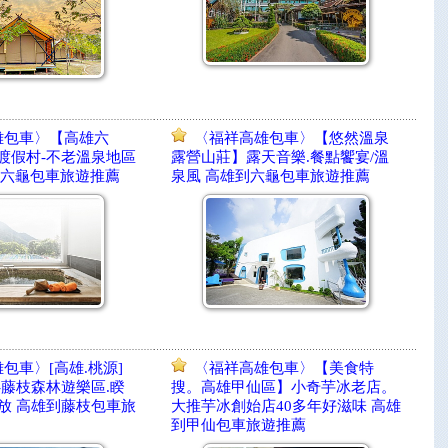
雄包車〉【高雄六
〈福祥高雄包車〉【悠然溫泉
渡假村-不老溫泉地區
露營山莊】露天音樂.餐點饗宴/溫
到六龜包車旅遊推薦
泉風 高雄到六龜包車旅遊推薦
包車〉[高雄.桃源]
〈福祥高雄包車〉【美食特
-藤枝森林遊樂區.睽
搜。高雄甲仙區】小奇芋冰老店。
開放 高雄到藤枝包車旅
大推芋冰創始店40多年好滋味 高雄
到甲仙包車旅遊推薦