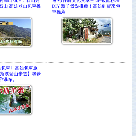
的高山湖泊：石山秀
遊-檨仔腳文化共享空間~披薩粉粿
石山 高雄登山包車推
DIY 親子景點推薦！高雄到寶來包
車推薦
雄包車〉高雄包車旅
木斯溪登山步道】尋夢
谷瀑布。