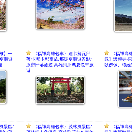
雄】一
〈福祥高雄包車〉達卡努瓦部
〈福祥高
瑪夏順遊
落/卡那卡那富族/那瑪夏順遊景點/
龜】諦願寺-
遊
原鄉部落旅遊 高雄到那瑪夏包車旅
臥佛像、環繞
遊
風景區/
〈福祥高雄包車〉茂林風景區/
〈福祥高雄