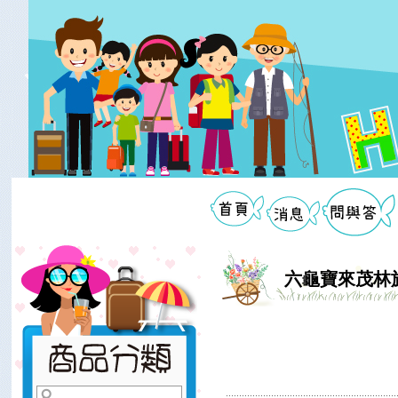
六龜寶來茂林