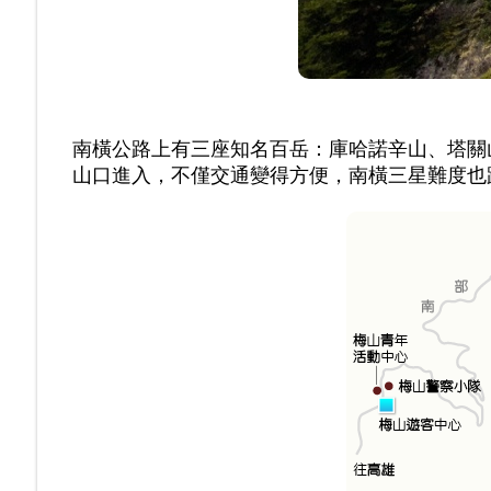
南橫公路上有三座知名百岳：庫哈諾辛山、塔關
山口進入，不僅交通變得方便，南橫三星難度也