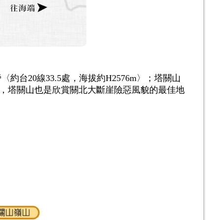
約台20線33.5處，海拔約H2576m〉；塔關山
，塔關山也是欣賞關北大斷崖險惡風貌的最佳地