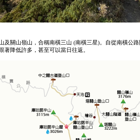
山及關山嶺山，合稱南橫三山 (南橫三星)。自從南橫公
跟著降低許多，甚至可以當日往返。