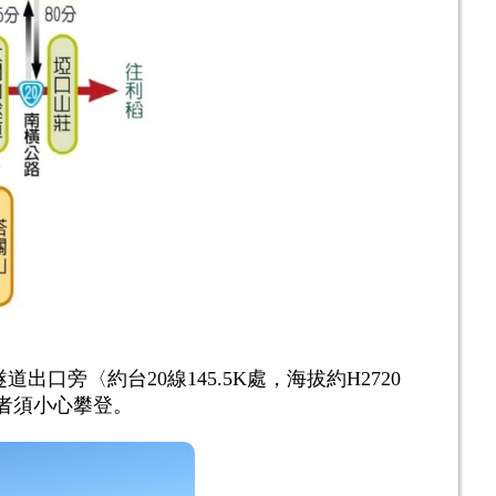
口旁〈約台20線145.5K處，海拔約H2720
者須小心攀登。