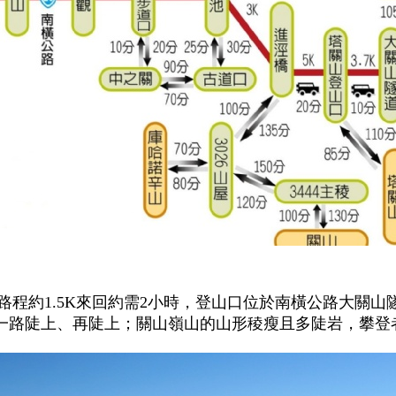
路程約1.5K來回約需2小時，登山口位於南橫公路大關山隧道出
一路陡上、再陡上；關山嶺山的山形稜瘦且多陡岩，攀登