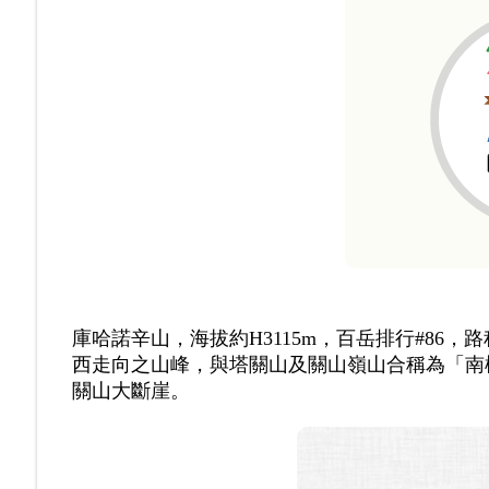
庫哈諾辛山，海拔約H3115m，百岳排行#86，路
西走向之山峰，與塔關山及關山嶺山合稱為「南
關山大斷崖。