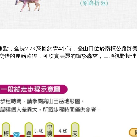
角點，全長2.2K來回約需4小時，登山口位於南橫公路路旁〈
交錯的原始路徑，可欣賞美麗的鐵杉森林，山頂視野極佳