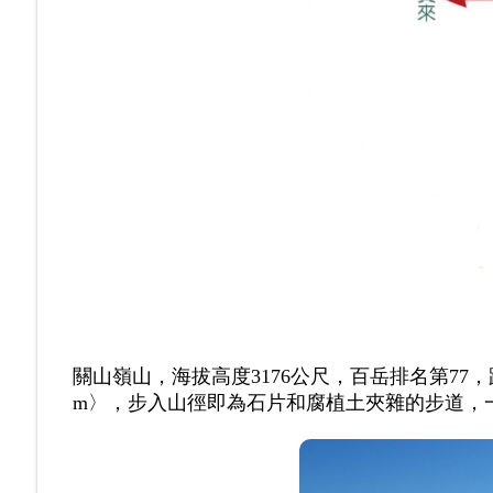
關山嶺山，海拔高度3176公尺，百岳排名第77，
m〉，步入山徑即為石片和腐植土夾雜的步道，