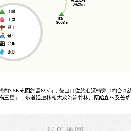
程約3.5K來回約需6小時，登山口位於進涇橋旁〈約台20線
橫三星」，步道延途林相大致為箭竹林、原始森林及芒草