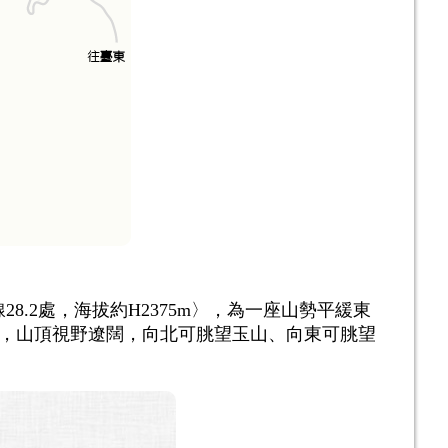
28.2處，海拔約H2375m〉，為一座山勢平緩東
，山頂視野遼闊，向北可朓望玉山、向東可朓望