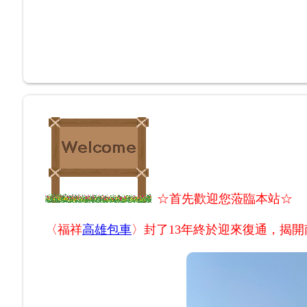
☆首先歡迎您蒞臨本站
〈
福祥
高雄包車
〉封了13年終於迎來復通，揭