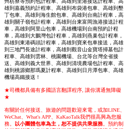
州枋寮等預約包計程車、高雄到里港接送計程車、高
雄到嘉義預約計程車、高雄到布袋港包車、高雄到墾
丁包車、高雄到海生館包車、高雄到台南計程車，高
雄到關子嶺包計程車，高雄到台東富岡漁港接送計程
車，高雄到阿里山包車，高雄機場到台南預約計程
車，高雄到大鵬灣包計程車，高雄到燕巢包計程車，
高雄到東港碼頭計程車，高雄到寶來包車接送，高雄
到三地門長途計程車，高雄到觀音山金寶塔掃墓包計
程車、高雄到雲林、桃園機場、台北等台灣全省接
送、高雄到義大世界、高雄到清境農場包計程車、高
雄到桃源鄉那瑪夏計程車、高雄到日月潭包車、高雄
機場高鐵接送！
★司機都具備有多國語言翻譯程序, 讓你溝通無障礙
★
有關於任何接送、旅遊的問題歡迎來電，或加LINE、
WeChat、What's APP、
KaKao
Talk我們很高興為您服
務。
以小團體包車為主，恕不提供共乘服務
。預約制