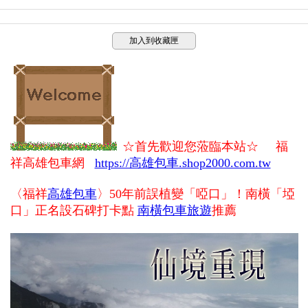
加入到收藏匣
☆首先歡迎您蒞臨本站☆
福
祥
高雄包車網
https://高雄包車.shop2000.com.tw
〈
福祥
高雄包車
〉50年前誤植變「啞口」！南橫「埡
口」正名設石碑打卡點
南橫包車旅遊
推薦