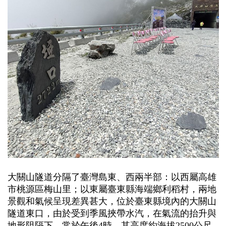
大關山隧道分隔了臺灣島東、西兩半部：以西屬高雄
市桃源區梅山里；以東屬臺東縣海端鄉利稻村，兩地
景觀和氣候呈現差異甚大，位於臺東縣境內的大關山
隧道東口，由於受到季風挾帶水汽，在氣流的抬升與
地形阻隔下，常於午後4時，其高度約海拔2500公尺