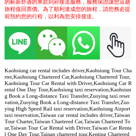
的嶄新舒適的車款到府接送服務，服務保證讓您這趟
旅程值回票價。為了順利達成您的旅程，請您務必提
前預約您的行程，以利為您安排接送。
Kaohsiung car rental includes driver,Kaohsiung Tour Cha
rter,Kaohsiung Chartered Car,Kaohsiung Chartered Tour,
Kaohsiung Tour Car Rental with Driver,Kaohsiung Car R
ental One Day Tour,Kaohsiung taxi reservation,Kaohsiun
g Book a Long-distance Taxi Transfer,Zuoying taxi reser
vation,Zuoying Book a Long-distance Taxi Transfer,Zuo
ying High Speed ​​Rail taxi reservation,Kaohsiung Airport
taxi reservation,Taiwan car rental includes driver,Taiwan
Tour Charter,Taiwan Chartered Car,Taiwan Chartered To
ur,Taiwan Tour Car Rental with Driver,Taiwan Car Renta
l One Day Tour,Tainan chartered tour,Kenting Chartered