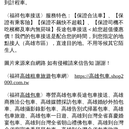
到計程車。
〈
福祥包車接送〉服務特色：【保證合法車】、【保
證有乘客險】【保證不飆快不超載】、【保證司機不
吃檳榔及車內無菸味】長途包車接送＜給您超值優惠
價！我們的包車接送是配合您的時間，到您指定的地
點接人（高雄市區），直達目的地。不用等候其它陌
生人。
圖片來源來自網路 如有侵權請來信告知 謝謝！
〈福祥
高雄租車旅遊
包車網〉
https://高雄包車.shop2
000.com.tw
〈福祥
高雄包車
〉專營高雄包車長途包車接送、高雄
商務洽公包車、高雄媒體採訪包車、高雄婚紗外拍包
車、高雄攝影錄影包車、高雄告別式掃墓包車、高雄
包車旅遊、高雄包車一日遊、高雄到台灣全省喜慶婚
宴包車、高雄到台灣全省朝山禮佛包車、高雄到台灣