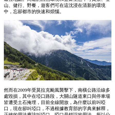
山、健行、野餐，遊客們可在這沈浸在清新的環境
中，忘卻都市的快速和煩惱。
然而在2009年受莫拉克颱風襲擊下，南橫公路沿線多
處毀損，其中在埡口路段，大關山隧道東口與停車場
皆遭受土石掩埋，目前全線開放，為什麼以前叫啞
口，現在卻叫埡口，不過根據教育部的字典來解釋，
正確的用法應該叫埡口，啞口是錯誤的用法，所以公