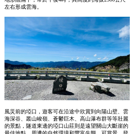
左右形成雲海。
風災前的埡口，遊客可在沿途中欣賞到向陽山壁、雲
海深谷、叢山峻嶺、蒼鬱巨木、高山瀑布群等等壯麗
的景點，隧道東邊的埡口山莊則是遠望關山大斷崖的
最佳地點。周遭的自然環境和豐富生態，可賞景、登