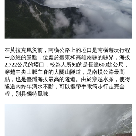
在莫拉克風災前，南橫公路上的埡口是南橫遊玩行程
中必經的景點，位處於臺東和高雄兩縣的縣界，海拔
2,722公尺的埡口，較為人所知的是長達600餘公尺，
穿越中央山脈主脊的大關山隧道，是南橫公路最高
點，也是臺灣海拔最高的隧道。由於穿越水脈，使得
隧道內終年滴水不斷，可以攜帶手電筒步行走完全
程，別具獨特風味。