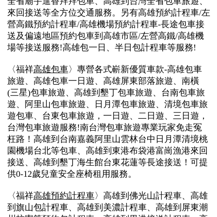
全省廟宇進香拜拜包車、高雄到台灣全省包車旅遊、
來回接送等全方位交通服務。另有高雄預約計程車/左
營高鐵預約計程車/高雄機場預約計程車-長途包車接
送及偏遠地區預約包車到高雄市區/左營高鐵/高雄機
場等接送服務!高雄包一日、半日包計程車等服務!
〈福祥
高雄包車
〉
專營各式嶄新優質車款-高雄包車
旅遊、高雄包車一日遊、高雄屏東部落旅遊、南橫
(三星)包車旅遊、高雄到墾丁包車旅遊、台南包車旅
遊、阿里山包車旅遊、日月潭包車旅遊、清境包車旅
遊包車、台東包車旅遊，一日遊、二日遊、三日遊，
台灣包車旅遊服務!南台灣包車旅遊專業玩家免走冤
枉路！高雄到台南嘉義阿里山雲林台中日月潭清境桃
園機場台北等包車、高雄到東港布袋港富崗漁港來回
接送、高雄到墾丁海生館台東花蓮等長途接送！可提
供0-12歲兒童安全座椅租用服務。
〈福祥
高雄預約計程車
〉高雄到佛光山計程車、高雄
到旗山包計程車、高雄到美濃計程車、高雄到屏東潮