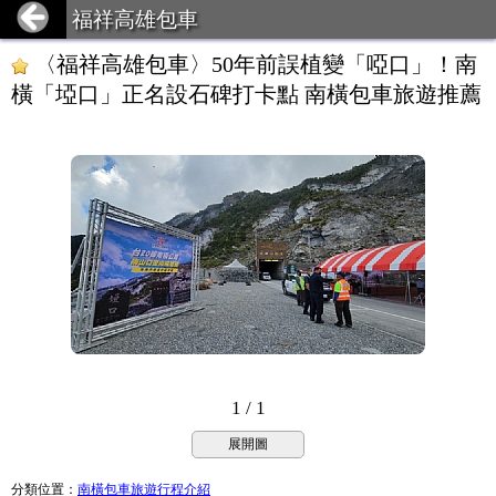
福祥高雄包車
〈福祥高雄包車〉50年前誤植變「啞口」！南
橫「埡口」正名設石碑打卡點 南橫包車旅遊推薦
1 / 1
展開圖
分類位置
：
南橫包車旅遊行程介紹