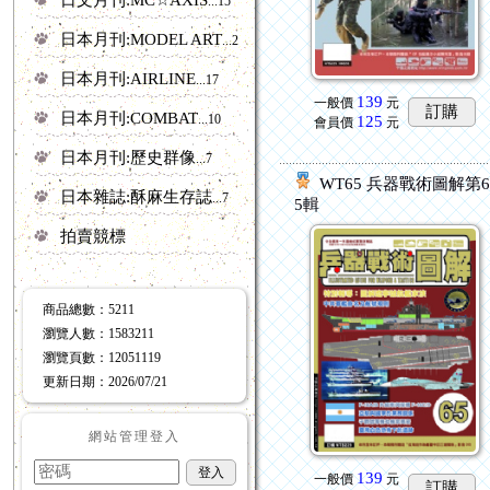
...15
日本月刊:MODEL ART
...20
日本月刊:AIRLINE
...17
139
一般價
元
訂購
日本月刊:COMBAT
...10
125
會員價
元
日本月刊:歷史群像
...7
WT65 兵器戰術圖解第
日本雜誌:酥麻生存誌
...7
5輯
拍賣競標
商品總數
：5211
瀏覽人數
：
1583211
瀏覽頁數
：
12051119
更新日期
：2026/07/21
網站管理登入
139
一般價
元
訂購