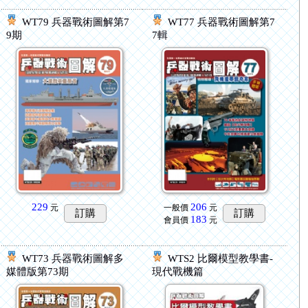
WT79 兵器戰術圖解第7
WT77 兵器戰術圖解第7
9期
7輯
229
206
元
一般價
元
訂購
訂購
183
會員價
元
WT73 兵器戰術圖解多
WTS2 比爾模型教學書-
媒體版第73期
現代戰機篇