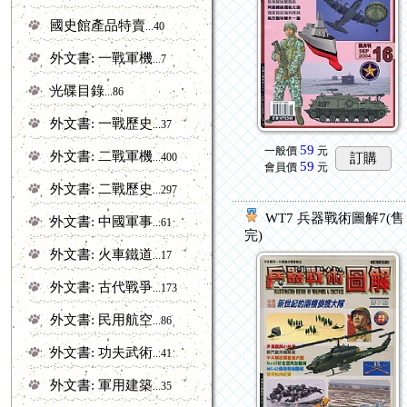
國史館產品特賣
...40
外文書: 一戰軍機
...7
光碟目錄
...86
外文書: 一戰歷史
...37
59
一般價
元
外文書: 二戰軍機
...400
訂購
59
會員價
元
外文書: 二戰歷史
...297
WT7 兵器戰術圖解7(售
外文書: 中國軍事
...61
完)
外文書: 火車鐵道
...17
外文書: 古代戰爭
...173
外文書: 民用航空
...86
外文書: 功夫武術
...41
外文書: 軍用建築
...35