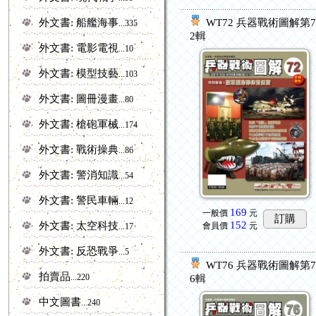
外文書: 船艦海事
WT72 兵器戰術圖解第
...335
2輯
外文書: 電影電視
...10
外文書: 模型技藝
...103
外文書: 圖冊漫畫
...80
外文書: 槍砲軍械
...174
外文書: 戰術操典
...86
外文書: 警消知識
...54
外文書: 警民車輛
...12
169
一般價
元
訂購
152
外文書: 太空科技
會員價
元
...17
外文書: 反恐戰爭
...5
WT76 兵器戰術圖解第
拍賣品
...220
6輯
中文圖書
...240