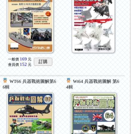
169
一般價
元
訂購
152
會員價
元
WT66 兵器戰術圖解第6
Wt64 兵器戰術圖解 第6
6輯
4輯