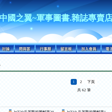
中國之翼~軍事圖書.雜誌專賣
解
1
2
下頁
共
62
筆