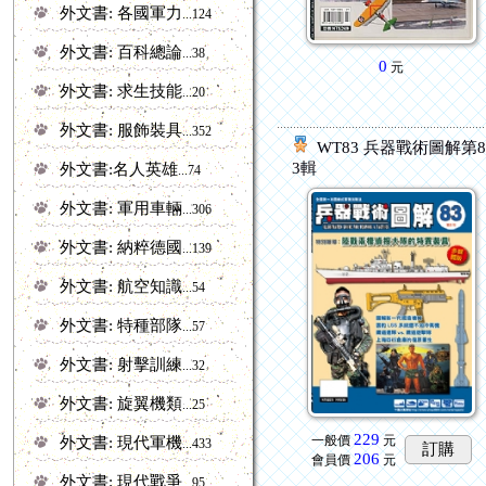
外文書: 各國軍力
...124
外文書: 百科總論
...38
0
元
外文書: 求生技能
...20
外文書: 服飾裝具
...352
WT83 兵器戰術圖解第
3輯
外文書:名人英雄
...74
外文書: 軍用車輛
...306
外文書: 納粹德國
...139
外文書: 航空知識
...54
外文書: 特種部隊
...57
外文書: 射擊訓練
...32
外文書: 旋翼機類
...25
229
一般價
元
外文書: 現代軍機
...433
訂購
206
會員價
元
外文書: 現代戰爭
...95