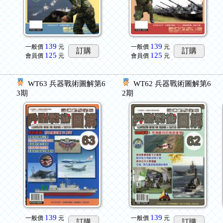
139
139
一般價
元
一般價
元
訂購
訂購
125
125
會員價
元
會員價
元
6
WT63 兵器戰術圖解第6
WT62 兵器戰術圖解第6
3期
2期
139
139
一般價
元
一般價
元
訂購
訂購