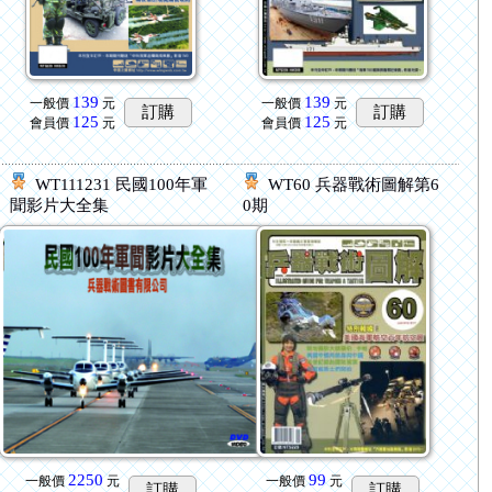
139
139
一般價
元
一般價
元
訂購
訂購
125
125
會員價
元
會員價
元
WT111231 民國100年軍
WT60 兵器戰術圖解第6
聞影片大全集
0期
2250
99
一般價
元
一般價
元
訂購
訂購