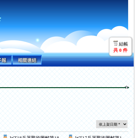
店
結帳
共
0
件