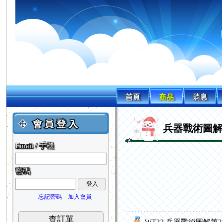
兵器戰術圖
Email / 手機
密碼
登入
忘記密碼
加入會員
查訂單