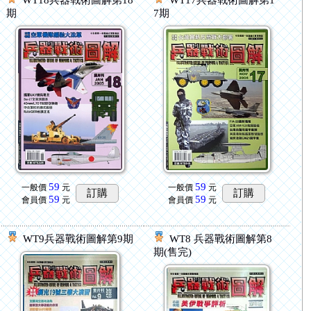
WT18兵器戰術圖解第18
WT17兵器戰術圖解第1
期
7期
59
59
一般價
元
一般價
元
訂購
訂購
59
59
會員價
元
會員價
元
WT9兵器戰術圖解第9期
WT8 兵器戰術圖解第8
期(售完)