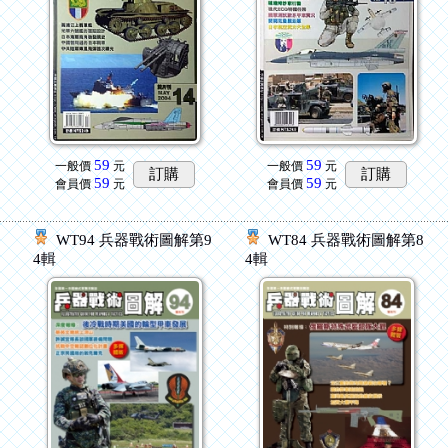
59
59
一般價
元
一般價
元
訂購
訂購
59
59
會員價
元
會員價
元
WT94 兵器戰術圖解第9
WT84 兵器戰術圖解第8
4輯
4輯