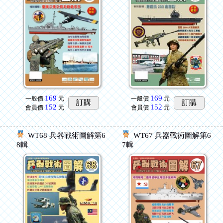
169
169
一般價
元
一般價
元
訂購
訂購
152
152
會員價
元
會員價
元
6
WT68 兵器戰術圖解第6
WT67 兵器戰術圖解第6
8輯
7輯