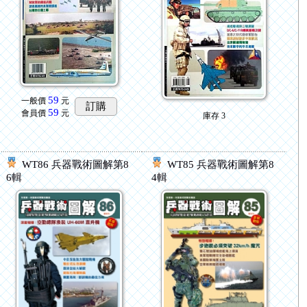
59
一般價
元
訂購
59
會員價
元
庫存
3
WT86 兵器戰術圖解第8
WT85 兵器戰術圖解第8
6輯
4輯