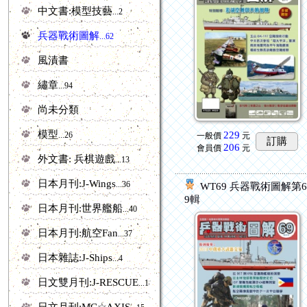
中文書:模型技藝
...2
兵器戰術圖解
...62
風漬書
繡章
...94
尚未分類
模型
229
...26
一般價
元
訂購
206
會員價
元
外文書: 兵棋遊戲
...13
日本月刊:J-Wings
...36
WT69 兵器戰術圖解第
9輯
日本月刊:世界艦船
...40
日本月刊:航空Fan
...37
日本雜誌:J-Ships
...4
日文雙月刊:J-RESCUE
...18
日文月刊:MC☆AXIS