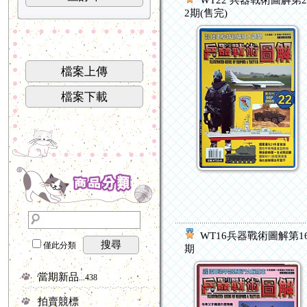
WT22 兵器戰術圖解第
2期(售完)
檔案上傳
檔案下載
WT16兵器戰術圖解第1
搜尋
僅此分類
期
當期新品
...438
拍賣競標