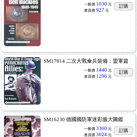
1030
一般價
元
訂購
927
會員價
元
SM17814 二次大戰傘兵裝備：盟軍篇
1440
一般價
元
訂購
1296
會員價
元
SM16230 德國國防軍迷彩服大圖鑑
3360
一般價
元
訂購
3024
會員價
元