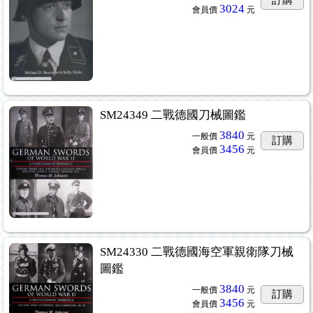
3024
會員價
元
SM24349 二戰德國刀械圖鑑
3840
一般價
元
訂購
3456
會員價
元
SM24330 二戰德國海空軍親衛隊刀械
圖鑑
3840
一般價
元
訂購
3456
會員價
元