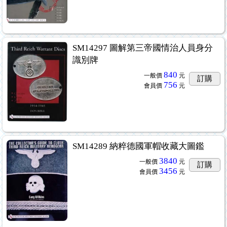
SM14297 圖解第三帝國情治人員身分
識別牌
840
一般價
元
訂購
756
會員價
元
SM14289 納粹德國軍帽收藏大圖鑑
3840
一般價
元
訂購
3456
會員價
元