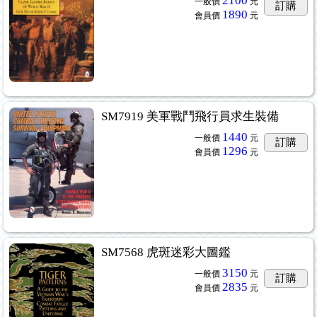
2100
一般價
元
訂購
1890
會員價
元
SM7919 美軍戰鬥飛行員求生裝備
1440
一般價
元
訂購
1296
會員價
元
SM7568 虎斑迷彩大圖鑑
3150
一般價
元
訂購
2835
會員價
元