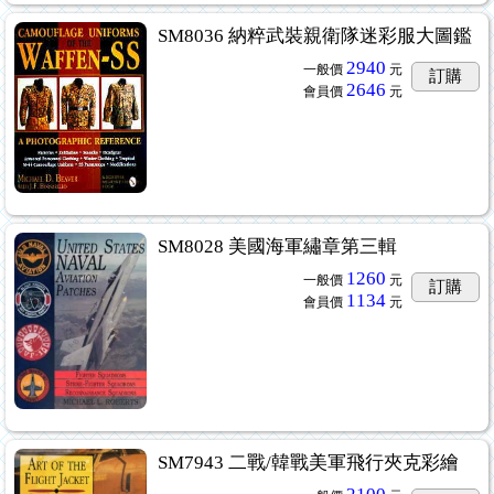
SM8036 納粹武裝親衛隊迷彩服大圖鑑
2940
一般價
元
訂購
2646
會員價
元
SM8028 美國海軍繡章第三輯
1260
一般價
元
訂購
1134
會員價
元
SM7943 二戰/韓戰美軍飛行夾克彩繪