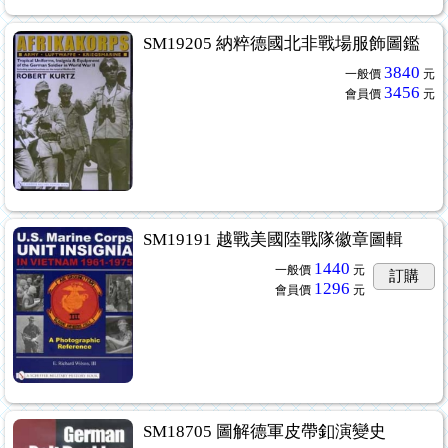
SM19205 納粹德國北非戰場服飾圖鑑
3840
一般價
元
3456
會員價
元
SM19191 越戰美國陸戰隊徽章圖輯
1440
一般價
元
訂購
1296
會員價
元
SM18705 圖解德軍皮帶釦演變史