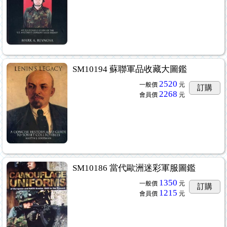
SM10194 蘇聯軍品收藏大圖鑑
2520
一般價
元
訂購
2268
會員價
元
SM10186 當代歐洲迷彩軍服圖鑑
1350
一般價
元
訂購
1215
會員價
元