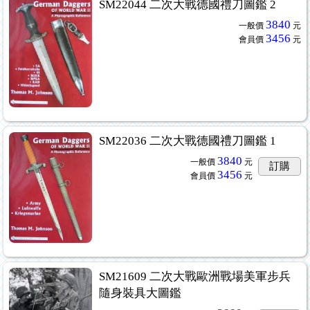
SM22044 二次大戰德國禮刀圖鑑 2
3840
一般價
元
3456
會員價
元
SM22036 二次大戰德國禮刀圖鑑 1
3840
一般價
元
訂購
3456
會員價
元
SM21609 二次大戰歐洲戰場美軍步兵
隨身裝具大圖鑑