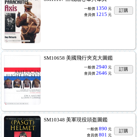
1350
一般價
元
訂購
1215
會員價
元
SM10658 美國飛行夾克大圖鑑
2940
一般價
元
訂購
2646
會員價
元
SM10348 美軍現役頭盔圖鑑
890
一般價
元
訂購
801
會員價
元