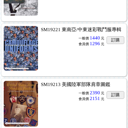
SM19221 東南亞/中東迷彩戰鬥服專輯
1440
一般價
元
訂購
1296
會員價
元
SM19213 美國陸軍部隊肩章圖鑑
2390
一般價
元
訂購
2151
會員價
元