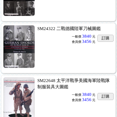
SM24322 二戰德國陸軍刀械圖鑑
3840
一般價
元
訂購
3456
會員價
元
SM22648 太平洋戰爭美國海軍陸戰隊
制服裝具大圖鑑
3840
一般價
元
訂購
3456
會員價
元