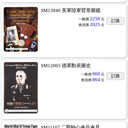
SM13940 美軍陸軍臂章圖鑑
2250
一般價
元
訂購
2025
會員價
元
SM12065 德軍勳表圖史
960
一般價
元
訂購
864
會員價
元
SM11107 二戰軸心傘兵傘具