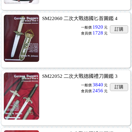
SM22060 二次大戰德國匕首圖鑑 4
1920
一般價
元
訂購
1728
會員價
元
SM22052 二次大戰德國禮刀圖鑑 3
3840
一般價
元
訂購
2456
會員價
元