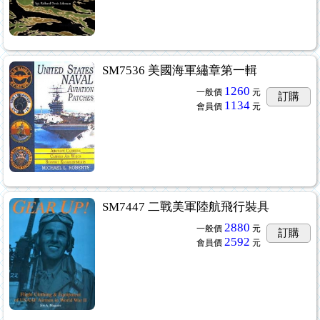
SM7536 美國海軍繡章第一輯
1260
一般價
元
訂購
1134
會員價
元
SM7447 二戰美軍陸航飛行裝具
2880
一般價
元
訂購
2592
會員價
元