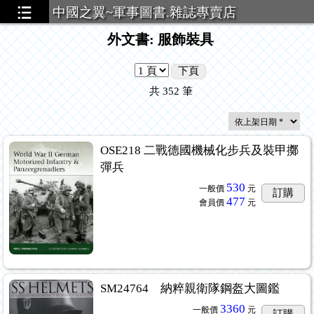
中國之翼~軍事圖書.雜誌專賣店
外文書: 服飾裝具
下頁
共
352
筆
OSE218 二戰德國機械化步兵及裝甲擲
彈兵
530
一般價
元
訂購
477
會員價
元
SM24764 納粹親衛隊鋼盔大圖鑑
3360
一般價
元
訂購