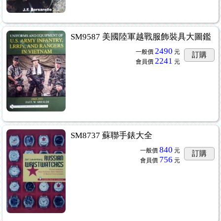
SM9587 美國陸軍越戰服飾裝具大圖鑑
2490
一般價
元
訂購
2241
會員價
元
SM8737 蘇聯手錶大全
840
一般價
元
訂購
756
會員價
元