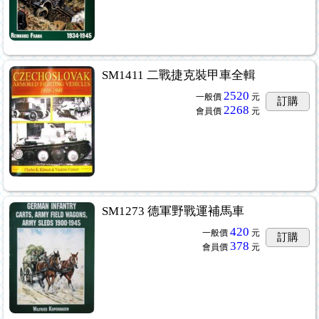
SM1411 二戰捷克裝甲車全輯
2520
一般價
元
訂購
2268
會員價
元
SM1273 德軍野戰運補馬車
420
一般價
元
訂購
378
會員價
元