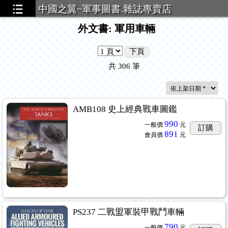
中國之翼~軍事圖書.雜誌專賣店
外文書: 軍用車輛
下頁
共
306
筆
AMB108 史上經典戰車圖鑑
990
一般價
元
訂購
891
會員價
元
PS237 二戰盟軍裝甲戰鬥車輛
790
一般價
元