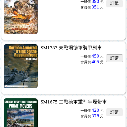
390
一般價
元
訂購
351
會員價
元
SM1783 東戰場德軍裝甲列車
450
一般價
元
訂購
405
會員價
元
SM1675 二戰德軍重型半履帶車
420
一般價
元
訂購
378
會員價
元