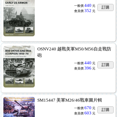
440
一般價
元
訂購
352
會員價
元
OSNV240 越戰美軍M50/M56自走戰防
砲
440
一般價
元
訂購
396
會員價
元
SM15447 美軍M26/46戰車圖片輯
670
一般價
元
訂購
603
會員價
元