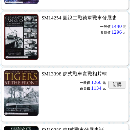
SM14254 圖說二戰德軍戰車發展史
1440
一般價
元
1296
會員價
元
SM13398 虎式戰車實戰相片輯
1260
一般價
元
訂購
1134
會員價
元
SM10380 虎I式戰車發展史話