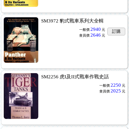
SM3972 豹式戰車系列大全輯
2940
一般價
元
訂購
2646
會員價
元
SM2256 虎I及II式戰車作戰史話
2250
一般價
元
2025
會員價
元