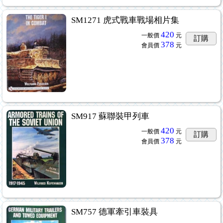
SM1271 虎式戰車戰場相片集
420
一般價
元
訂購
378
會員價
元
SM917 蘇聯裝甲列車
420
一般價
元
訂購
378
會員價
元
SM757 德軍牽引車裝具