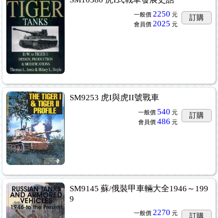
2250
一般價
元
訂購
2025
會員價
元
SM9253 虎I與虎II號戰車
540
一般價
元
訂購
486
會員價
元
SM9145 蘇/俄裝甲車輛大全1946～199
9
2270
一般價
元
訂購