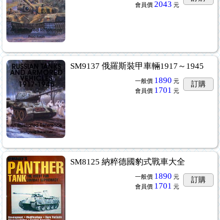
2043
會員價
元
SM9137 俄羅斯裝甲車輛1917～1945
1890
一般價
元
訂購
1701
會員價
元
SM8125 納粹德國豹式戰車大全
1890
一般價
元
訂購
1701
會員價
元