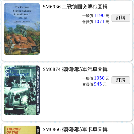
SM6936 二戰德國突擊砲圖輯
1190
一般價
元
訂購
1071
會員價
元
SM6874 德國國防軍汽車圖輯
1050
一般價
元
訂購
945
會員價
元
SM6866 德國國防軍卡車圖輯