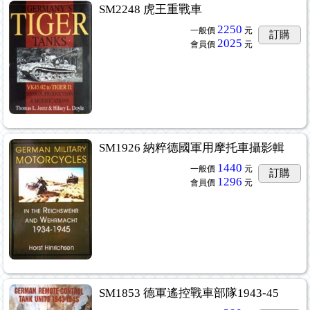
SM2248 虎王重戰車
2250
一般價
元
訂購
2025
會員價
元
SM1926 納粹德國軍用摩托車攝影輯
1440
一般價
元
訂購
1296
會員價
元
SM1853 德軍遙控戰車部隊1943-45