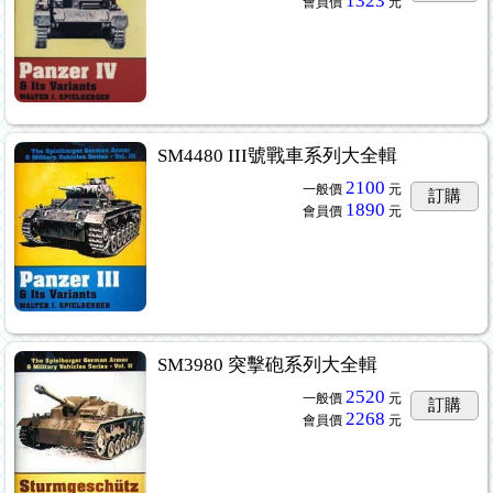
1323
會員價
元
SM4480 III號戰車系列大全輯
2100
一般價
元
訂購
1890
會員價
元
SM3980 突擊砲系列大全輯
2520
一般價
元
訂購
2268
會員價
元