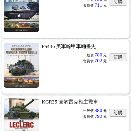
訂購
711
會員價
元
PS436 美軍輪甲車輛畫史
780
一般價
元
訂購
702
會員價
元
KGR35 圖解雷克勒主戰車
880
一般價
元
訂購
792
會員價
元