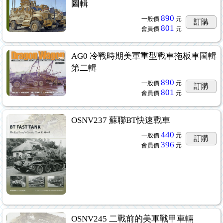
圖輯
890
一般價
元
訂購
801
會員價
元
AG0 冷戰時期美軍重型戰車拖板車圖輯
第二輯
890
一般價
元
訂購
801
會員價
元
OSNV237 蘇聯BT快速戰車
440
一般價
元
訂購
396
會員價
元
OSNV245 二戰前的美軍戰甲車輛