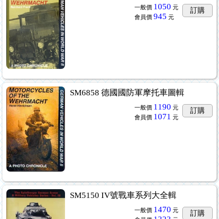
1050
一般價
元
訂購
945
會員價
元
SM6858 德國國防軍摩托車圖輯
1190
一般價
元
訂購
1071
會員價
元
SM5150 IV號戰車系列大全輯
1470
一般價
元
訂購