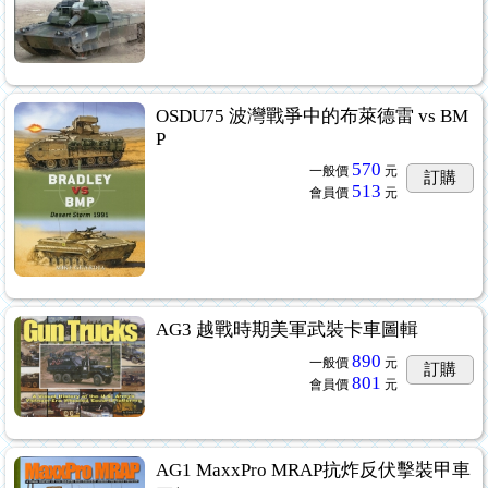
OSDU75 波灣戰爭中的布萊德雷 vs BM
P
570
一般價
元
訂購
513
會員價
元
AG3 越戰時期美軍武裝卡車圖輯
890
一般價
元
訂購
801
會員價
元
AG1 MaxxPro MRAP抗炸反伏擊裝甲車