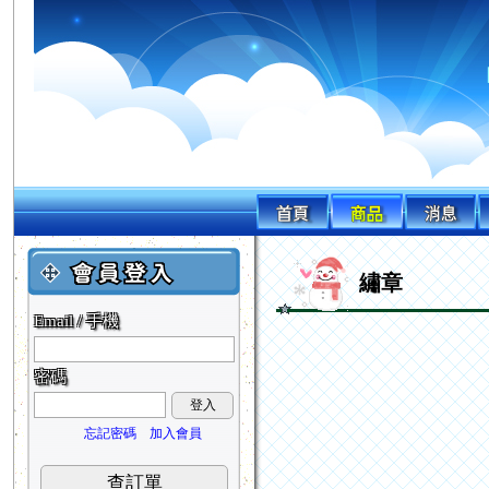
繡章
Email / 手機
密碼
登入
忘記密碼
加入會員
查訂單