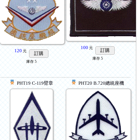
100
元
訂購
120
元
訂購
庫存
5
庫存
5
PHT19 C-119臂章
PHT20 B.720總統座機