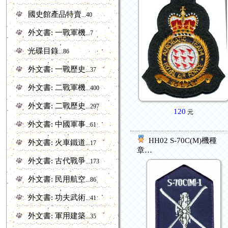
國史館產品特賣
...40
外文書: 一戰軍機
...7
光碟目錄
...86
外文書: 一戰歷史
...37
外文書: 二戰軍機
...400
外文書: 二戰歷史
...297
120
元
外文書: 中國軍事
...61
HH02 S-70C(M)機種
外文書: 火車鐵道
...17
章…
外文書: 古代戰爭
...173
外文書: 民用航空
...86
外文書: 功夫武術
...41
外文書: 軍用建築
...35