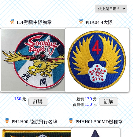
IDF翔鷹中隊胸章
PHA04 4大隊
150
130
元
一般價
元
訂購
訂購
130
會員價
元
PHLH00 陸航飛行名牌
PHHH01 500MD機種章