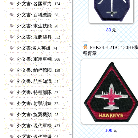
外文書: 各國軍力
...124
外文書: 百科總論
...38
外文書: 求生技能
...20
80
元
外文書: 服飾裝具
...352
PHK24 E-2T/C-130HE
外文書:名人英雄
...74
種臂章
外文書: 軍用車輛
...306
外文書: 納粹德國
...139
外文書: 航空知識
...54
外文書: 特種部隊
...57
外文書: 射擊訓練
...32
外文書: 旋翼機類
...25
外文書: 現代軍機
...433
100
元
外文書: 現代戰爭
...95