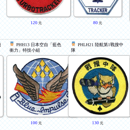
120
80
元
元
機
PHH13 日本空自「藍色
PHLH21 陸航第1戰搜中
衝力」特技小組
隊
100
130
元
元