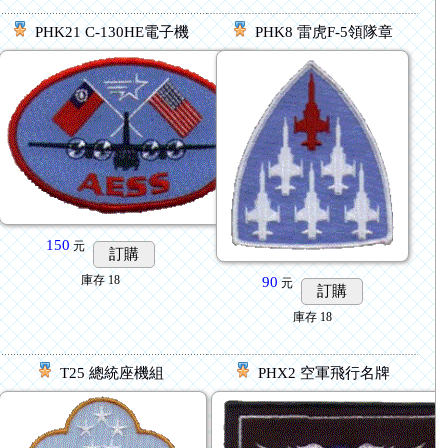
PHK21 C-130HE電子機
PHK8 雷虎F-5領隊章
150
元
訂購
庫存
18
90
元
訂購
庫存
18
T25 總統座機組
PHX2 空軍飛行名牌