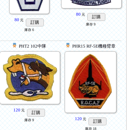
80
元
訂購
80
元
訂購
庫存
9
庫存
6
PHT2 102中隊
PHR15 RF-5E機種臂章
120
元
訂購
120
元
庫存
9
訂購
庫存
18