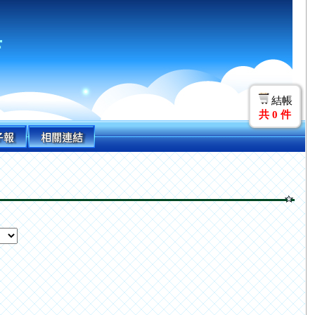
店
結帳
共
0
件