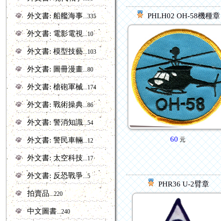
外文書: 船艦海事
PHLH02 OH-58機種章
...335
外文書: 電影電視
...10
外文書: 模型技藝
...103
外文書: 圖冊漫畫
...80
外文書: 槍砲軍械
...174
外文書: 戰術操典
...86
外文書: 警消知識
...54
60
外文書: 警民車輛
元
...12
外文書: 太空科技
...17
外文書: 反恐戰爭
...5
PHR36 U-2臂章
拍賣品
...220
中文圖書
...240