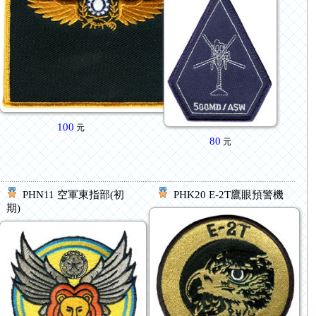
100
元
80
元
PHN11 空軍東指部(初
PHK20 E-2T鷹眼預警機
期)