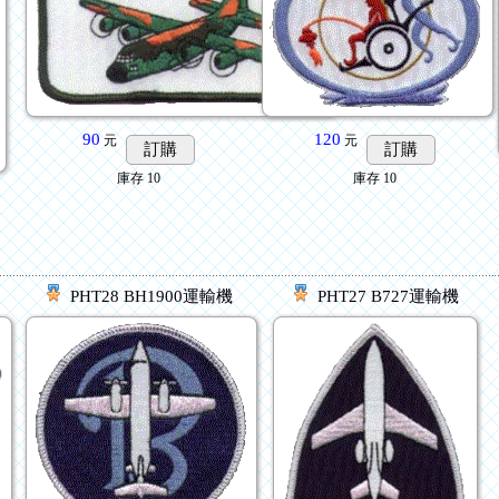
120
90
元
元
訂購
訂購
庫存
10
庫存
10
PHT28 BH1900運輸機
PHT27 B727運輸機