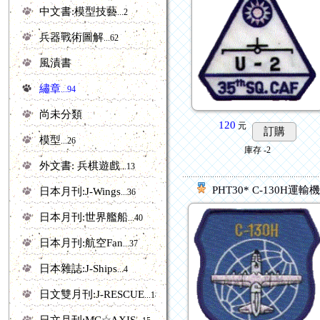
中文書:模型技藝
...2
兵器戰術圖解
...62
風漬書
繡章
...94
尚未分類
120
元
訂購
模型
...26
庫存
-2
外文書: 兵棋遊戲
...13
PHT30* C-130H運輸機
日本月刊:J-Wings
...36
日本月刊:世界艦船
...40
日本月刊:航空Fan
...37
日本雜誌:J-Ships
...4
日文雙月刊:J-RESCUE
...18
日文月刊:MC☆AXIS