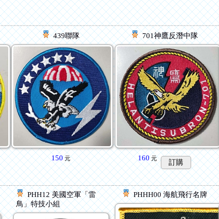
439聯隊
701神鷹反潛中隊
150
160
元
元
訂購
PHH12 美國空軍「雷
PHHH00 海航飛行名牌
鳥」特技小組