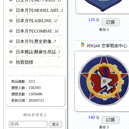
...15
日本月刊:MODEL ART
...20
120
元
日本月刊:AIRLINE
...17
訂購
庫存
4
日本月刊:COMBAT
...10
日本月刊:歷史群像
...7
PHQ48 空軍戰術中心
日本雜誌:酥麻生存誌
...7
拍賣競標
商品總數
：5211
瀏覽人數
：
1582593
瀏覽頁數
：
12050496
更新日期
：2026/07/21
網站管理登入
140
元
訂購
庫存
3