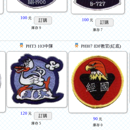
100
元
100
訂購
元
訂購
庫存
9
庫存
7
PHT3 103中隊
PHI07 IDF教官(紅底)
120
元
訂購
90
元
庫存
5
庫存
0