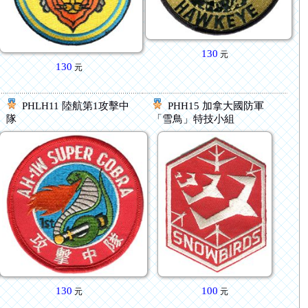
130
元
130
元
PHLH11 陸航第1攻擊中
PHH15 加拿大國防軍
隊
「雪鳥」特技小組
130
100
元
元