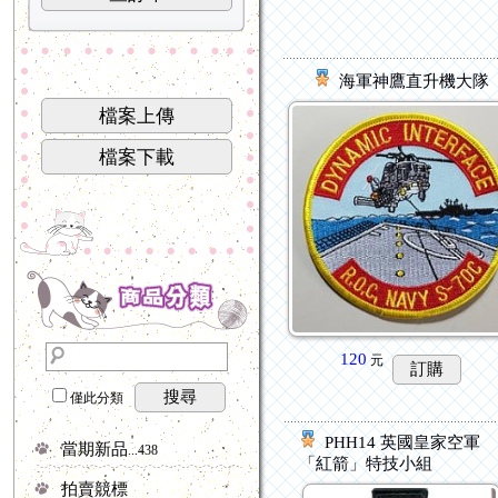
海軍神鷹直升機大隊
檔案上傳
檔案下載
120
元
訂購
搜尋
僅此分類
PHH14 英國皇家空軍
當期新品
...438
「紅箭」特技小組
拍賣競標