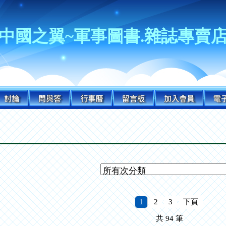
中國之翼~軍事圖書.雜誌專賣
1
2
3
下頁
共
94
筆