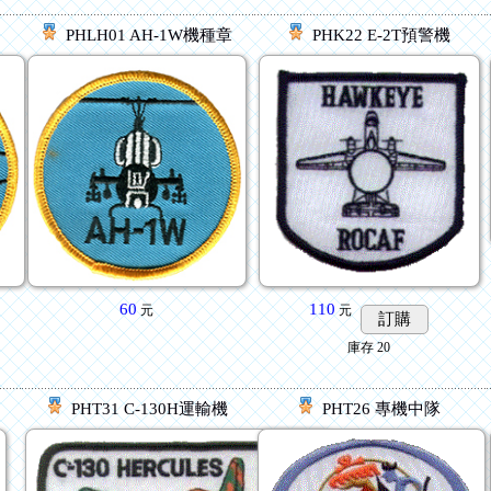
PHLH01 AH-1W機種章
PHK22 E-2T預警機
60
110
元
元
訂購
庫存
20
PHT31 C-130H運輸機
PHT26 專機中隊