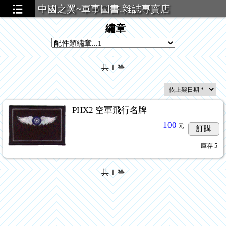
中國之翼~軍事圖書.雜誌專賣店
繡章
共
1
筆
PHX2 空軍飛行名牌
100
元
訂購
庫存
5
共
1
筆