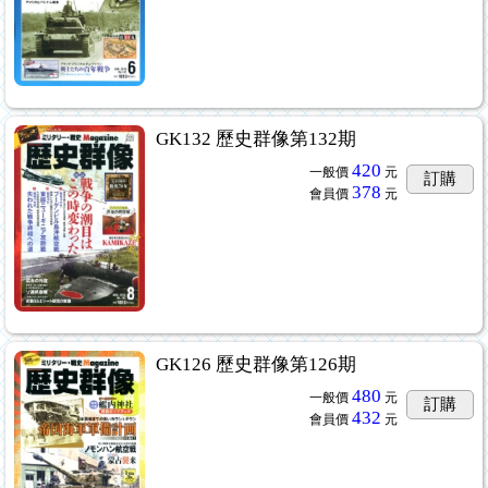
GK132 歷史群像第132期
420
一般價
元
訂購
378
會員價
元
GK126 歷史群像第126期
480
一般價
元
訂購
432
會員價
元