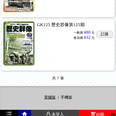
GK125 歷史群像第125期
480
一般價
元
訂購
432
會員價
元
共
7
筆
電腦版
|
手機版
未登入
結帳
0