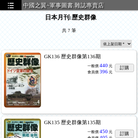
中國之翼~軍事圖書.雜誌專賣店
日本月刊:歷史群像
共
7
筆
GK136 歷史群像第136期
440
一般價
元
訂購
396
會員價
元
GK135 歷史群像第135期
450
一般價
元
訂購
405
會員價
元