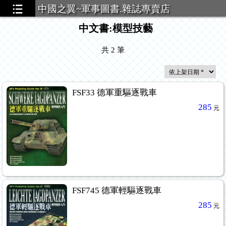
中國之翼~軍事圖書.雜誌專賣店
中文書:模型技藝
共
2
筆
FSF33 德軍重驅逐戰車
285
元
FSF745 德軍輕驅逐戰車
285
元