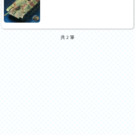
共
2
筆