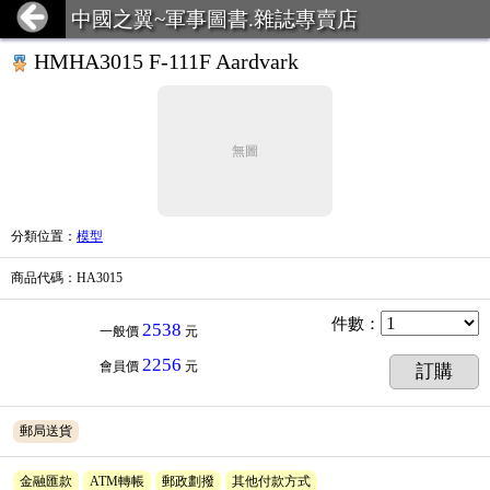
中國之翼~軍事圖書.雜誌專賣店
HMHA3015 F-111F Aardvark
無圖
分類位置
：
模型
商品代碼
：HA3015
件數
：
2538
一般價
元
2256
會員價
元
訂購
郵局送貨
金融匯款
ATM轉帳
郵政劃撥
其他付款方式