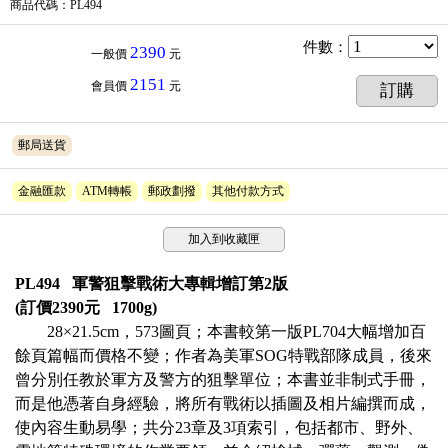
商品代碼
：PL494
件數
：
2390
一般價
元
2151
會員價
元
訂購
郵局送貨
金融匯款
ATM轉帳
郵政劃撥
其他付款方式
加入到收藏匣
PL494 軍警狙擊戰術大專輯增訂第2版
(訂價2390元 1700g)
28×21.5cm，573圖頁；本書較第一版PL704大幅增加百
餘頁篇幅而價格不變；作者為美軍SOG特戰部隊成員，後來
曾分別任教於軍方及警方的狙擊單位；本書並非制式手冊，
而是他憑著自身經驗，將所有戰術以插圖及相片編撰而成，
使內容生動易學；共分23章及3項索引，包括都市、野外、