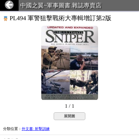
中國之翼~軍事圖書.雜誌專賣店
PL494 軍警狙擊戰術大專輯增訂第2版
1 / 1
展開圖
分類位置
：
外文書: 射擊訓練