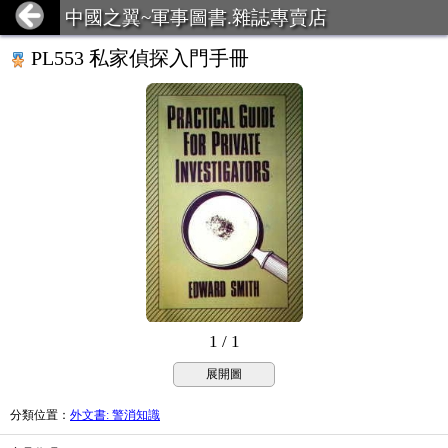
中國之翼~軍事圖書.雜誌專賣店
PL553 私家偵探入門手冊
1 / 1
展開圖
分類位置
：
外文書: 警消知識