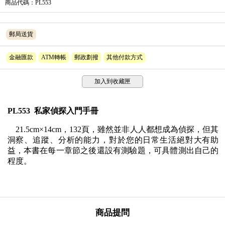
商品代碼
：PL553
郵局送貨
金融匯款
ATM轉帳
郵政劃撥
其他付款方式
加入到收藏匣
PL553 私家偵探入門手冊
21.5cm×14cm，132頁，雖然並非人人都想成為偵探，但其
洞察、追蹤、分析的能力，對於您的日常生活絕對大有助
益，本書在每一章節之後還設有測驗題，可具體測出自己的
程度。
商品提問