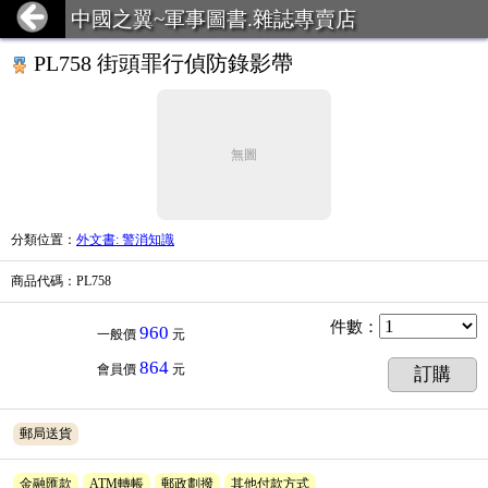
中國之翼~軍事圖書.雜誌專賣店
PL758 街頭罪行偵防錄影帶
無圖
分類位置
：
外文書: 警消知識
商品代碼
：PL758
件數
：
960
一般價
元
864
會員價
元
訂購
郵局送貨
金融匯款
ATM轉帳
郵政劃撥
其他付款方式