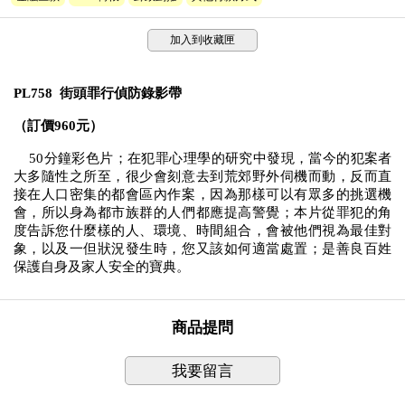
加入到收藏匣
PL758 街頭罪行偵防錄影帶
（訂價960元）
50分鐘彩色片；在犯罪心理學的研究中發現，當今的犯案者
大多隨性之所至，很少會刻意去到荒郊野外伺機而動，反而直
接在人口密集的都會區內作案，因為那樣可以有眾多的挑選機
會，所以身為都市族群的人們都應提高警覺；本片從罪犯的角
度告訴您什麼樣的人、環境、時間組合，會被他們視為最佳對
象，以及一但狀況發生時，您又該如何適當處置；是善良百姓
保護自身及家人安全的寶典。
商品提問
我要留言