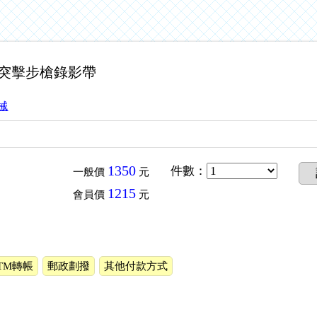
AKM突擊步槍錄影帶
械
1350
件數
：
一般價
元
1215
會員價
元
TM轉帳
郵政劃撥
其他付款方式