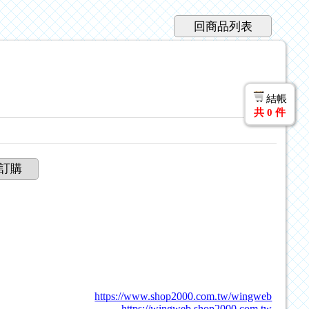
回商品列表
結帳
共
0
件
訂購
https://www.shop2000.com.tw/wingweb
https://wingweb.shop2000.com.tw