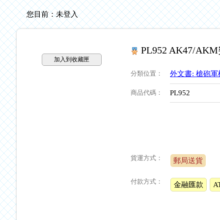
您目前：
未登入
PL952 AK47/
加入到收藏匣
分類位置
：
外文書: 槍砲軍
商品代碼
：
PL952
貨運方式：
郵局送貨
付款方式：
金融匯款
A