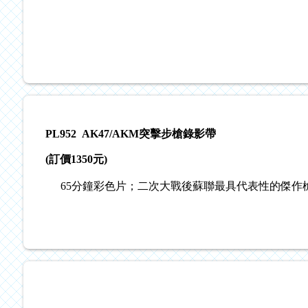
PL952 AK47/AKM突擊步槍錄影帶
(訂價1350元)
65分鐘彩色片；二次大戰後蘇聯最具代表性的傑作