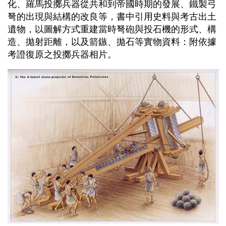
化、羅馬投擲兵器從共和到帝國時期的發展、鐵製弓
弩的出現與結構的改良等，書中引用史料與考古出土
遺物，以圖解方式重建當時弩砲與投石機的形式、構
造、拋射距離，以及箭鏃、拋石等實物資料：附依據
考證復原之投擲兵器相片。