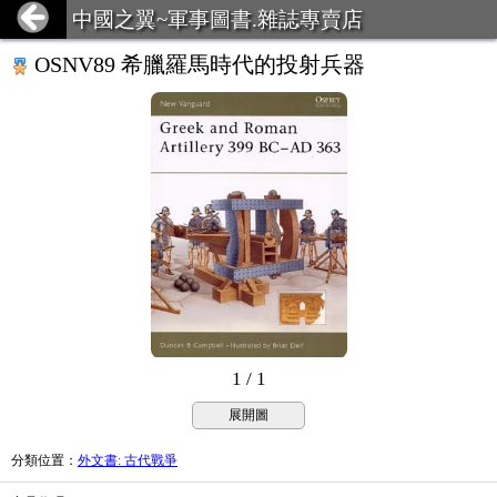
中國之翼~軍事圖書.雜誌專賣店
OSNV89 希臘羅馬時代的投射兵器
1 / 1
展開圖
分類位置
：
外文書: 古代戰爭