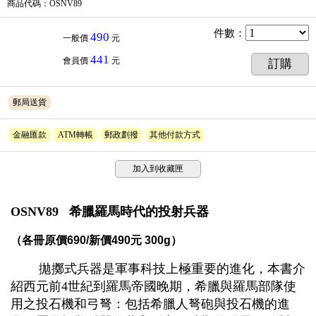
商品代碼
：OSNV89
件數
：
490
一般價
元
441
會員價
元
訂購
郵局送貨
金融匯款
ATM轉帳
郵政劃撥
其他付款方式
加入到收藏匣
OSNV89 希臘羅馬時代的投射兵器
（各冊原價690/新價490元 300g）
拋擲式兵器是軍事科技上極重要的進化，本書介
紹西元前4世紀到羅馬帝國晚期，希臘與羅馬部隊使
用之投石機和弓弩：包括希臘人弩砲與投石機的進