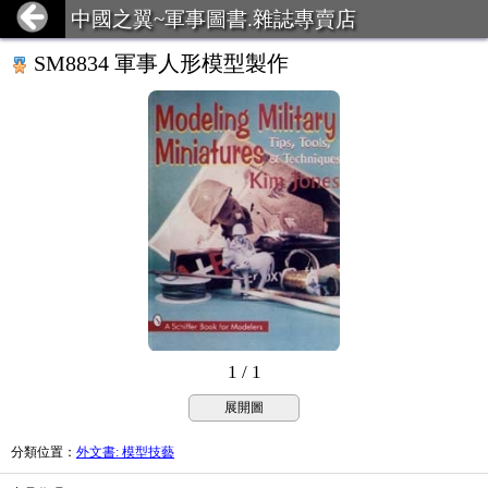
中國之翼~軍事圖書.雜誌專賣店
SM8834 軍事人形模型製作
1 / 1
展開圖
分類位置
：
外文書: 模型技藝