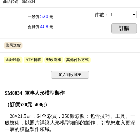
商品代碼
：SM8834
件數
：
520
一般價
元
468
會員價
元
訂購
郵局送貨
金融匯款
ATM轉帳
郵政劃撥
其他付款方式
加入到收藏匣
SM8834 軍事人形模型製作
（訂價520元 400g）
28×21.5㎝，64全彩頁，250餘彩照；包含技巧、工具、一
般技術，以照片詳說人形模型細部的製作，引導您進入更深
一層的模型製作領域。