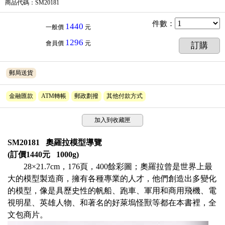
商品代碼
：SM20181
件數
：
1440
一般價
元
1296
會員價
元
訂購
郵局送貨
金融匯款
ATM轉帳
郵政劃撥
其他付款方式
加入到收藏匣
SM20181 奧羅拉模型導覽
(訂價1440元 1000g)
28×21.7cm，176頁，400餘彩圖；奧羅拉曾是世界上最
大的模型製造商，擁有各種專業的人才，他們創造出多變化
的模型，像是具歷史性的帆船、跑車、軍用和商用飛機、電
視明星、英雄人物、和著名的好萊塢怪獸等都在本書裡，全
文包商片。