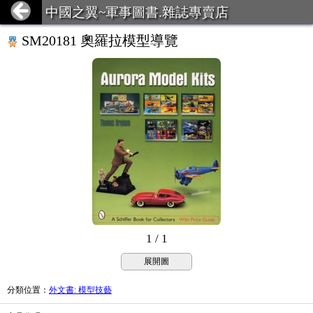
中國之翼~軍事圖書.雜誌專賣店
SM20181 奧羅拉模型導覽
1 / 1
展開圖
分類位置
：
外文書: 模型技藝