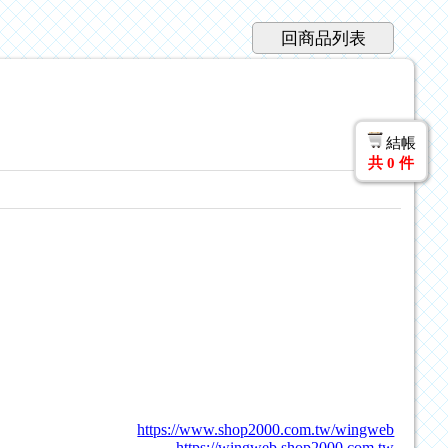
回商品列表
結帳
共
0
件
https://www.shop2000.com.tw/wingweb
https://wingweb.shop2000.com.tw