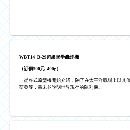
WBT14 B-29超級堡壘轟炸機
（訂價
590元 400g）
從各式原型機開始介紹，除了在太平洋戰場上以其優
研發等，書末並說明世界現存的陳列機。