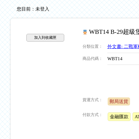
您目前：
未登入
WBT14 B-29
加入到收藏匣
分類位置
：
外文書: 二戰軍
商品代碼
：
WBT14
貨運方式：
郵局送貨
付款方式：
金融匯款
A