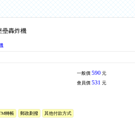
超級堡壘轟炸機
機
590
一般價
元
531
會員價
元
TM轉帳
郵政劃撥
其他付款方式