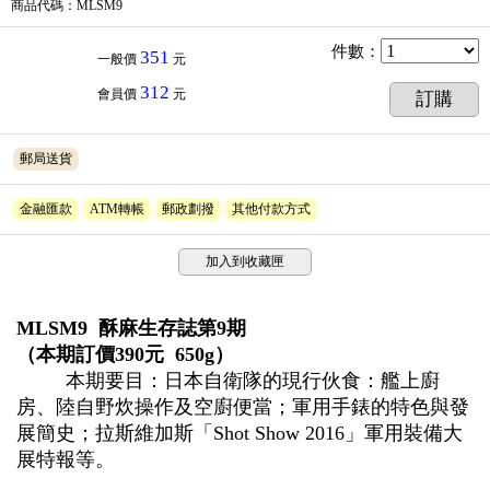
商品代碼
：MLSM9
件數
：
351
一般價
元
312
會員價
元
訂購
郵局送貨
金融匯款
ATM轉帳
郵政劃撥
其他付款方式
加入到收藏匣
MLSM9 酥麻生存誌第9期
（本期訂價390元 650g）
本期要目：日本自衛隊的現行伙食：艦上廚
房、陸自野炊操作及空廚便當；軍用手錶的特色與發
展簡史；拉斯維加斯「Shot Show 2016」軍用裝備大
展特報等。