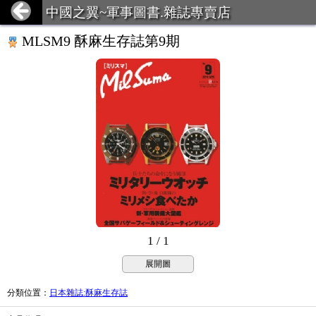
中國之翼~軍事圖書.雜誌專賣店
MLSM9 酥麻生存誌第9期
1 / 1
展開圖
分類位置
：
日本雜誌:酥麻生存誌