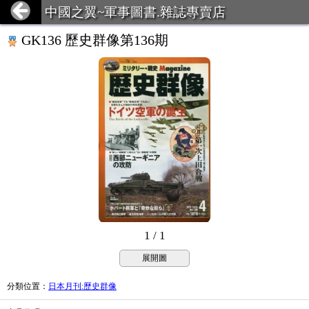
中國之翼~軍事圖書.雜誌專賣店
GK136 歷史群像第136期
1 / 1
展開圖
分類位置
：
日本月刊:歷史群像