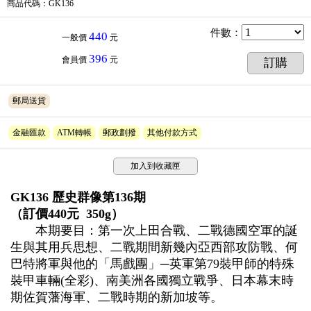
商品代碼
：GK136
件數
：
440
一般價
元
396
會員價
元
訂購
郵局送貨
金融匯款
ATM轉帳
郵政劃撥
其他付款方式
加入到收藏匣
GK136 歷史群像第136期
（訂價440元 350g）
本期要目：第一次上田合戰、二戰德國空軍的誕
生與其用兵思想、二戰期間新幾內亞西部攻防戰、何
巴特將軍與他的「馬戲團」─英軍第79裝甲師的特殊
裝甲車輛(全彩)、南美洲各國獨立戰爭、日本幕末時
期佐賀藩海軍、二戰時期的新加坡等。