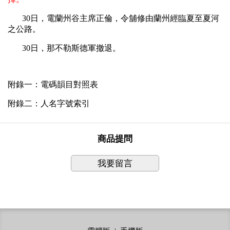
30
日，電蘭州谷主席正倫，令舖修由蘭州經臨夏至夏河
之公路。
30
日，那不勒斯德軍撤退。
附錄一：電碼韻目對照表
附錄二：人名字號索引
商品提問
我要留言