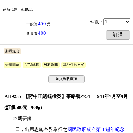
商品代碼
：AH9235
件數
：
450
一般價
元
400
會員價
元
訂購
郵局送貨
金融匯款
ATM轉帳
郵政劃撥
其他付款方式
加入到收藏匣
AH9235
【蔣中正總統檔案
】
事略稿本54
―
1943
年
7
月至
9
月
(
訂價
500
元
900g)
本期要錄：
1
日，出席恩施各界舉行之
國民政府成立第
18
週年
紀念