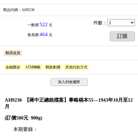
商品代碼
：AH9236
件數
：
522
一般價
元
464
會員價
元
訂購
郵局送貨
金融匯款
ATM轉帳
郵政劃撥
其他付款方式
加入到收藏匣
AH9236
【蔣中正總統檔案
】事略稿本55―1943
年
10
月至
12
月
(
訂價
580
元
900g)
本期要錄：