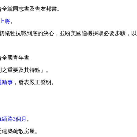
告全黨同志書及告友邦書。
上將
。
一切犠牲抗戰到底的決心，並盼美國適機採取必要步驟，
告全國青年書。
制之重要及其特點」。
運輸事
，發表嚴正聲明。
滇緬路3個月
。
近建築疏散房屋。