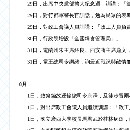
29日，出席中央黨部擴大紀念週，訓講：「
29日，對行都軍警長官訓話，勉為民眾的表
29日，對政工會議人員訓講：「政工人員負
30日，行政院增設「全國糧食管理局」。
31日，電蘭州朱主席紹良、西安蔣主席鼎文
31日，電王總司令纘緒，詢最近戰況與敵情
8
月
1日，致祭錢故運輸總司令宗澤，及徒步冒
1日，對出席政工會議人員繼續訓講：「政
1日，國立廣西大學校長馬君武於桂林病逝