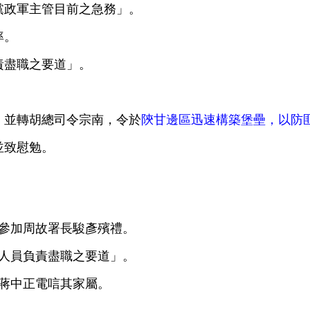
黨政軍主管目前之急務」。
率。
責盡職之要道」。
，並轉胡總司令宗南，令於
陝甘邊區迅速構築堡壘，以防
並致慰勉。
雨參加周故署長駿彥殯禮。
工人員負責盡職之要道」。
，蔣中正電唁其家屬。