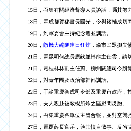
15日，召集有關經濟督導人員談話，囑其努
18日，電成都賀秘書長國光，令與褚輔成切
19日，到軍委會主持紀念週並訓話。
20日，
敵機大編隊連日狂炸
，渝市民眾損失
21日，電昆明何總長應欽並轉龍主任雲，請
21日，電桂林林副主任蔚、柳州關總司令麟
22日，對青年團及政治部幹部訓話。
22日，手諭重慶衛戍司令部及重慶市政府，
23日，夫人親赴被敵機所炸之區慰問災胞。
24日，召集重慶各單位主管會報，並對空襲
27日，電覆薛長官岳，勉其慎言敬事、反省