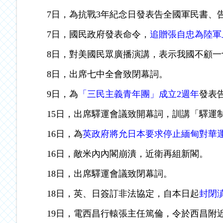
7日，為抗戰3年紀念日發表告全國軍民書、
7日，國民政府發表命令，
追贈張自忠為陸軍
8日，對美國民眾廣播演講，表示我國不顧
8日，出席七中全會致閉幕詞。
9日，為
「三民主義青年團」成立2週年
發表
15日，出席驛運會議致開幕詞，訓講「驛運
16日，為
英政府將允日本要求停止緬甸對華
16日，敵米內內閣崩潰，近衛再組新閣。
18日，出席驛運會議致閉幕詞。
18日，英、日簽訂非法協定，自本日起
封閉
19日，電西昌行轅張主任篤倫，令於西昌附