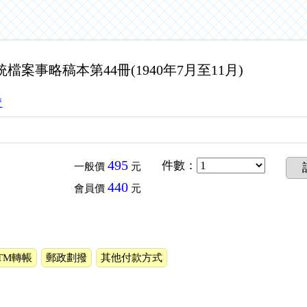
總統檔案事略稿本第44冊(1940年7月至11月)
賣
495
件數
：
一般價
元
440
會員價
元
TM轉帳
郵政劃撥
其他付款方式