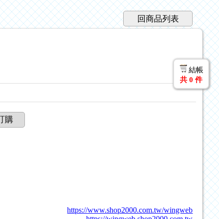
回商品列表
結帳
共
0
件
訂購
https://www.shop2000.com.tw/wingweb
https://wingweb.shop2000.com.tw