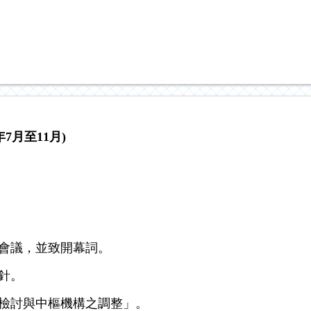
7月至11月)
：
體會議，並致開幕詞。
針。
之檢討與中樞機構之調整」。