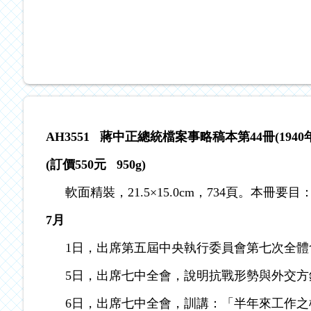
AH3551
蔣中正總統檔案事略稿本第44冊(1940年
(
訂價550元 950g)
軟面精裝，21.5×15.0cm，734頁。本冊要目
7
月
1日，出席第五屆中央執行委員會第七次全
5日，出席七中全會，說明抗戰形勢與外交方
6日，出席七中全會，訓講：「半年來工作