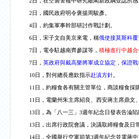
2日，在空襲警報中研究敵閣新政綱並誌所感
2日，國民政府明令褒揚周駿彥。
4日，約集軍事幹部研討作戰計劃。
6日，宋子文自美京來電，稱
俄使接莫斯科覆
7日，電令駐越南齊參謀等，
積極進行中越合
7日，
英政府與戴高樂將軍成立協定，保證戰
10日，對何總長應欽指示
赴滇方針
。
11日，約糧食各有關主管單位，商談糧食採
11日，電蘭州朱主席紹良、西安蔣主席鼎文
13日，為「八一三」3週年紀念日發表告淪
13日，出席行政院會議，決議取締糧食及日
14日，全國舉行空軍節第3週年紀念並電蔣