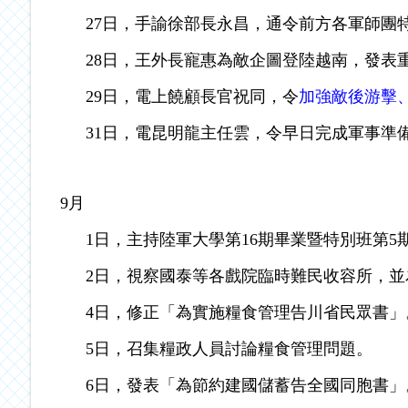
27日，手諭徐部長永昌，通令前方各軍師團
28日，王外長寵惠為敵企圖登陸越南，發表
29日，電上饒顧長官祝同，令
加強敵後游擊
31日，電昆明龍主任雲，令早日完成軍事準
9月
1日，主持陸軍大學第16期畢業暨特別班第
2日，視察國泰等各戲院臨時難民收容所，
4日，修正「為實施糧食管理告川省民眾書」
5日，召集糧政人員討論糧食管理問題。
6日，發表「為節約建國儲蓄告全國同胞書」