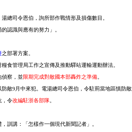
、湯總司令恩伯，詢所部作戰情形及損傷數目。
局的認識與應有的努力」。
慶
之部署方案。
對糧食管理局工作之宣傳及推動驛站運輸運動辦法。
地偵察，並
限期完成對敵國本部轟炸之準備
。
以防敵9月中來犯。電湯總司令恩伯，令駐荊當地區慎防
竑，令
改編駐浙各部隊
。
禮，訓講：「怎樣作一個現代新聞記者」。