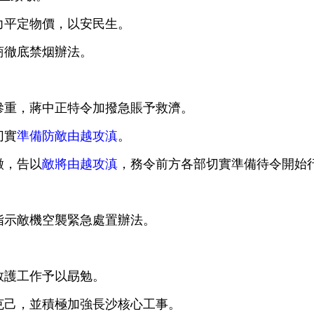
力平定物價，以安民生。
商徹底禁烟辦法。
慘重，蔣中正特令加撥急賬予救濟。
切實
準備防敵由越攻滇
。
徵，告以
敵將由越攻滇
，務令前方各部切實準備待令開始
指示敵機空襲緊急處置辦法。
救護工作予以勗勉。
克己，並積極加強長沙核心工事。