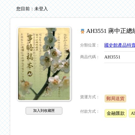
您目前：
未登入
AH3551 蔣中正
分類位置
：
國史館產品特
商品代碼
：
AH3551
貨運方式：
郵局送貨
加入到收藏匣
付款方式：
金融匯款
A