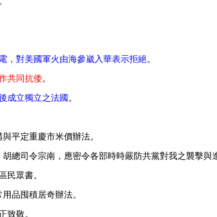
。
電，對美國軍火由海參崴入華表示拒絕
。
作共同抗倭
。
後成立獨立之法國
。
購與平定重慶市米價辦法。
、胡總司令宗南，應密令各部時時嚴防共黨對我之襲擊與
陷區民眾書。
常用品囤積居奇辦法。
中正致敬。