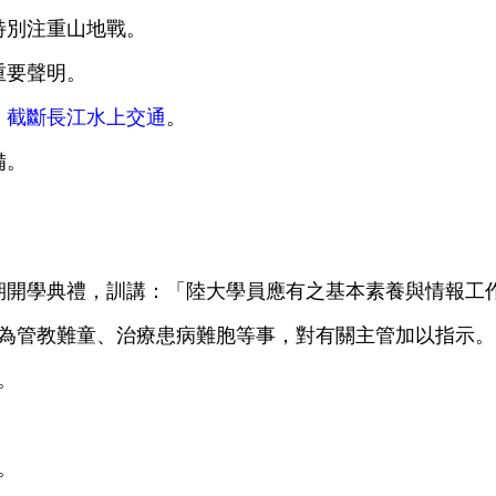
特別注重山地戰。
重要聲明。
、截斷長江水上交通
。
備。
5期開學典禮，訓講：「陸大學員應有之基本素養與情報工
並為管教難童、治療患病難胞等事，對有關主管加以指示。
。
。