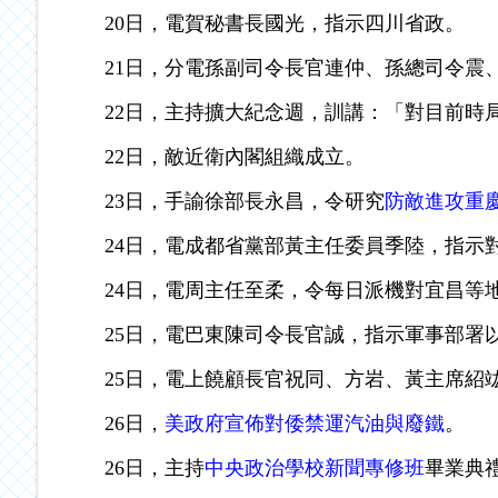
20日，電賀秘書長國光，指示四川省政。
21日，分電孫副司令長官連仲、孫總司令震
22日，主持擴大紀念週，訓講：「對目前時
22日，敵近衛內閣組織成立。
23日，手諭徐部長永昌，令研究
防敵進攻重
24日，電成都省黨部黃主任委員季陸，指示
24日，電周主任至柔，令每日派機對宜昌等
25日，電巴東陳司令長官誠，指示軍事部署
25日，電上饒顧長官祝同、方岩、黃主席紹
26日，
美政府宣佈對倭禁運汽油與廢鐵
。
26日，主持
中央政治學校新聞專修班
畢業典